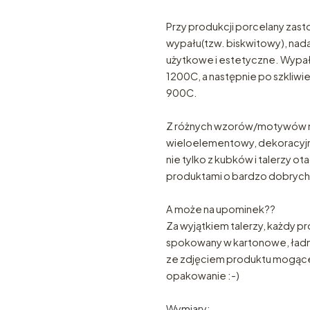
Przy produkcji porcelany za
wypału(tzw. biskwitowy), na
użytkowe i estetyczne. Wypał
1200C, a następnie po szkliwi
900C.
Z różnych wzorów/motywów m
wieloelementowy, dekoracyjn
nie tylko z kubków i talerzy o
produktami o bardzo dobrych
A może na upominek??
Za wyjątkiem talerzy, każdy pr
spokowany w kartonowe, ładne
ze zdjęciem produktu mogące
opakowanie :-)
Wymiary
: