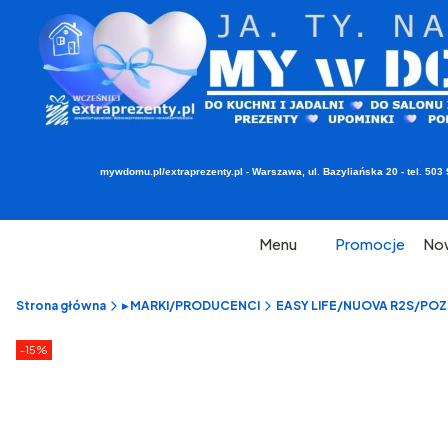
mywdomu.pl/extraprezenty.pl - Warszawa, ul. Bazyliańska 20 - tel. 5
Menu
Promocje
No
Strona główna
▸ MARKI/PRODUCENCI
EASY LIFE/NUOVA R2S/POZZI
Etykiety produktu
zniżki
-15%