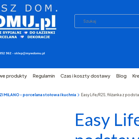
03 952 962 - sklep@mywdomu.pl
we produkty
Regulamin
Czas i koszty dostawy
Blog
Kr
 MILANO - porcelana stołowa i kuchnia
Easy Life/R2S, filiżanka z pods
Easy Lif