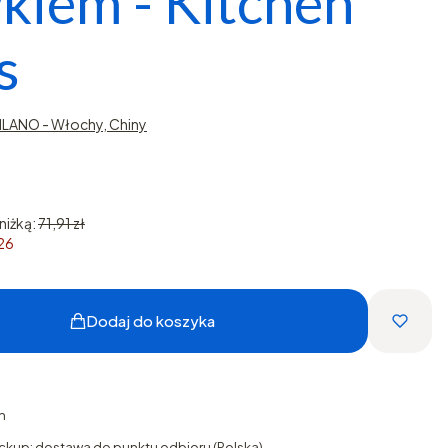
kiem - Kitchen
s
LANO - Włochy, Chiny
niżką:
71,91 zł
026
Dodaj do koszyka
h
ckup: dostawa do punktu odbioru (Polska)