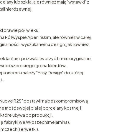
rcelany lub szkła, ale również mają "wstawki" z
li nierdzewnej.
od prawie pół wieku.
 na Półwyspie Apenińskim, ale również w całej
ginalności, wyszukanemu design, jak również
ektantami pozwala tworzyć firmie oryginalne
wśród szerokiego grona klientów.
j koncernu należy "Easy Design" do której
t.
"Nuove R2S" postawił na bezkompromisową
etność swojej białej porcelany kostnej i
 które używa do produkcji.
 się fabryki we Włoszech(melamina),
Niemczech(serwetki).