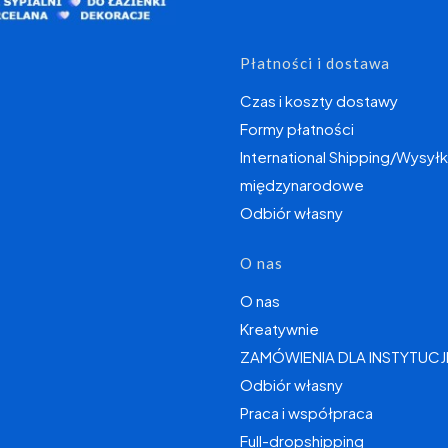
Płatności i dostawa
Czas i koszty dostawy
Formy płatności
International Shipping/Wysyłk
międzynarodowe
Odbiór własny
O nas
O nas
Kreatywnie
ZAMÓWIENIA DLA INSTYTUCJ
Odbiór własny
Praca i współpraca
Full-dropshipping