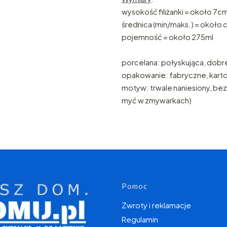
w
ysokość filiżanki = około 7c
średnica (min/maks.) = około 
pojemność = około 275ml
porcelana: połyskująca, dobre
opakowanie: fabryczne, kart
motyw: trwale naniesiony, bez
myć w zmywarkach)
Linki w s
Pomoc
Zwroty i reklamacje
Regulamin