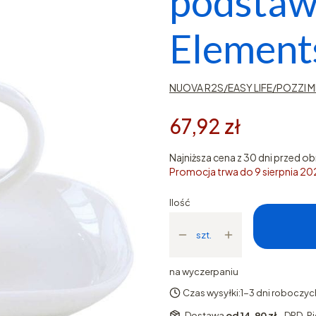
podstaw
Element
NUOVA R2S/EASY LIFE/POZZI MI
67,92 zł
Najniższa cena z 30 dni przed ob
Promocja trwa do 9 sierpnia 2
Ilość
szt.
na wyczerpaniu
Czas wysyłki:
1-3 dni roboczyc
Dostawa
od 14,90 zł
- DPD-Pi