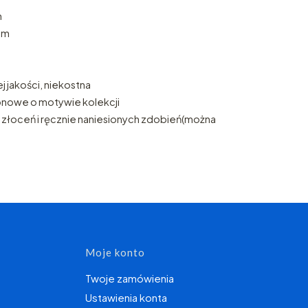
m
cm
j jakości, niekostna
onowe o motywie kolekcji
 złoceń i ręcznie naniesionych zdobień(można
topce
Moje konto
Twoje zamówienia
Ustawienia konta