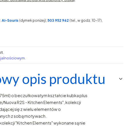
:
AI-Souris
(dymek poniżej);
503 952 962
(tel., w godz. 10-17),
kt
.
ojalnościowym.
wy opis produktu
275ml) o beczułkowatym kształcie kubka plus
e/Nuova R2S - Kitchen Elements", kolekcji
adającej się z wielu elementów o
anych z sobą motywach.
olekcji "Kitchen Elements" wykonane są nie