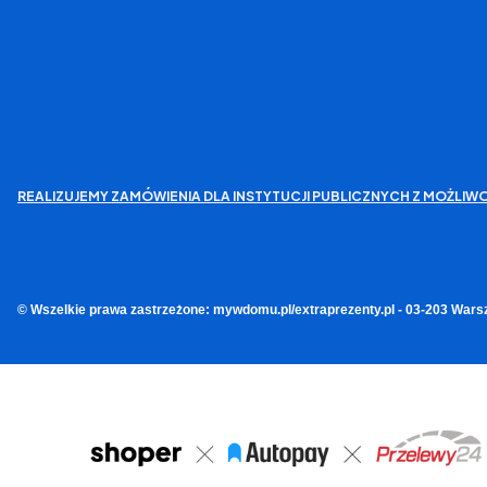
REALIZUJEMY ZAMÓWIENIA DLA INSTYTUCJI PUBLICZNYCH Z MOŻL
© Wszelkie prawa zastrzeżone: mywdomu.pl/extraprezenty.pl - 03-203 Wars