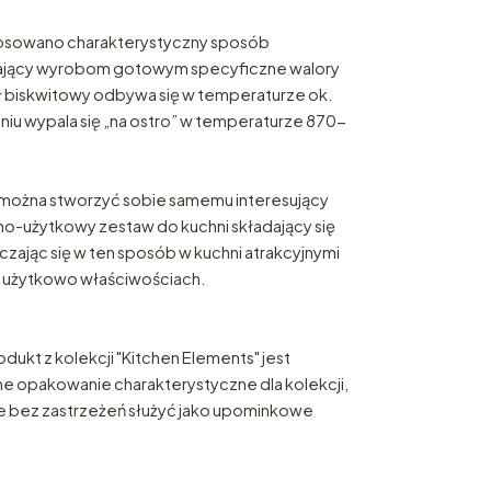
stosowano charakterystyczny sposób
dający wyrobom gotowym specyficzne walory
 biskwitowy odbywa się w temperaturze ok.
eniu wypala się „na ostro” w temperaturze 870-
ożna stworzyć sobie samemu interesujący
o-użytkowy zestaw do kuchni składający się
taczając się w ten sposób w kuchni atrakcyjnymi
 użytkowo właściwościach.
odukt z kolekcji "Kitchen Elements" jest
 opakowanie charakterystyczne dla kolekcji,
 bez zastrzeżeń służyć jako upominkowe