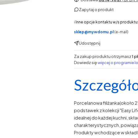
Zapytaj o produkt
ℹ️
Inne opcje kontaktu w/s produktu
sklep@mywdomu.pl
(e-mail)
Udostępnij
Za zakup produktu otrzymasz
1 p
Dowiedz się
więcej o programie l
Szczegóło
Porcelanowa filiżanka(około 
podstawek z kolekcji "Easy Lif
idealnej do każdej kuchni, skł
charakterystycznych, powiąz
Produkty wchodzące w skład k