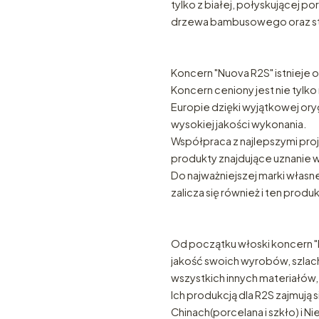
tylko z białej, połyskującej po
drzewa bambusowego oraz sta
Koncern "Nuova R2S" istnieje 
Koncern ceniony jest nie tylko
Europie dzięki wyjątkowej ory
wysokiej jakości wykonania.
Współpraca z najlepszymi proj
produkty znajdujące uznanie 
Do najważniejszej marki własne
zalicza się również i ten produk
Od początku włoski koncern 
jakość swoich wyrobów, szlach
wszystkich innych materiałów,
Ich produkcją dla R2S zajmują
Chinach(porcelana i szkło) i 