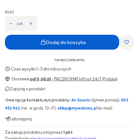
Ilość
szt.
Dodaj do koszyka
na wyczerpaniu
Czas wysyłki:
1-3 dni roboczych
Dostawa
od 0,00 zł
- PACZKOMAT InPost 24/7 (Polska)
Zapytaj o produkt
ℹ️
Inne opcje kontaktu w/s produktu
:
AI-Souris
(dymek poniżej);
503
952 962
(tel., w godz. 10-17),
sklep@mywdomu.pl
(e-mail)
Udostępnij
Za zakup produktu otrzymasz
1 pkt
.
Dowiedz się
więcej o programie lojalnościowym.