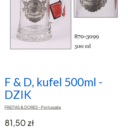
F & D, kufel 500ml -
DZIK
FREITAS & DORES - Portugalia
Cena
81,50 zł