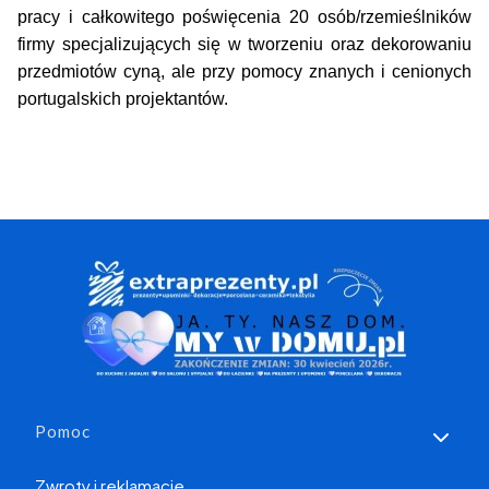
pracy i całkowitego poświęcenia 20 osób/rzemieślników
firmy specjalizujących się w tworzeniu oraz dekorowaniu
przedmiotów cyną, ale przy pomocy znanych i cenionych
portugalskich projektantów.
Linki w stopce
Pomoc
Zwroty i reklamacje