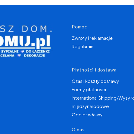
Linki w s
Pomoc
Zwroty i reklamacje
Regulamin
Płatności i dostawa
Czas i koszty dostawy
Formy płatności
International Shipping/Wysyłk
międzynarodowe
Odbiór własny
O nas