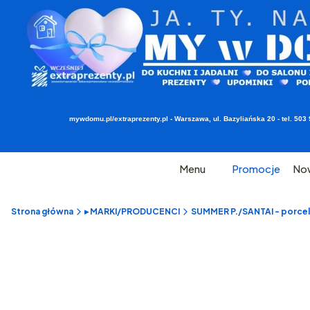
mywdomu.pl/extraprezenty.pl - Warszawa, ul. Bazyliańska 20 - tel. 5
Menu
Promocje
No
Strona główna
▸ MARKI/PRODUCENCI
SUMMER P./SANTAI - porcel