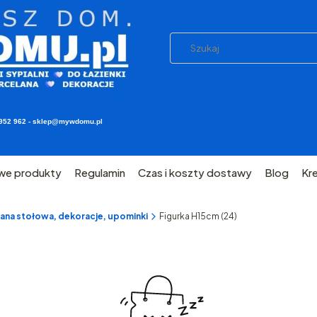
03 952 962 - sklep@mywdomu.pl
we produkty
Regulamin
Czas i koszty dostawy
Blog
Kr
ana stołowa, dekoracje, upominki
Figurka H15cm (24)