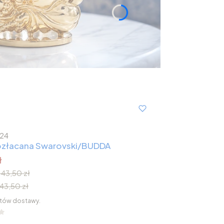
24
 pozłacana Swarovski/BUDDA
ł
143,50 zł
143,50 zł
tów dostawy.