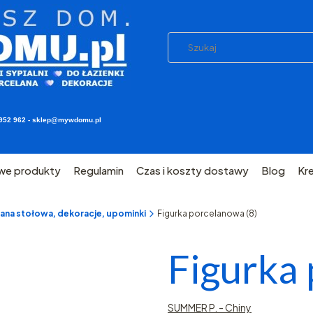
03 952 962 - sklep@mywdomu.pl
we produkty
Regulamin
Czas i koszty dostawy
Blog
Kr
ana stołowa, dekoracje, upominki
Figurka porcelanowa (8)
Figurka 
SUMMER P. - Chiny