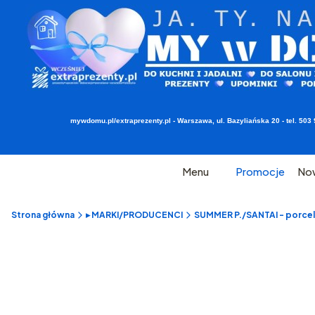
mywdomu.pl/extraprezenty.pl - Warszawa, ul. Bazyliańska 20 - tel. 5
Menu
Promocje
No
Strona główna
▸ MARKI/PRODUCENCI
SUMMER P./SANTAI - porcel