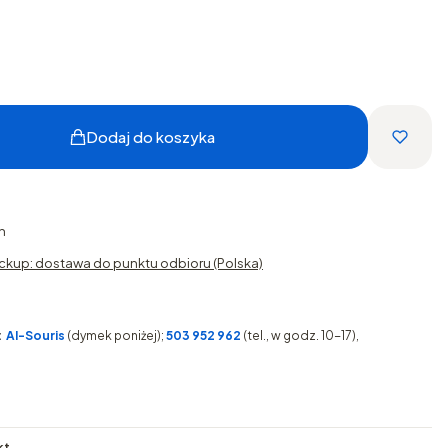
Dodaj do koszyka
h
ckup: dostawa do punktu odbioru (Polska)
:
AI-Souris
(dymek poniżej);
503 952 962
(tel., w godz. 10-17),
kt
.