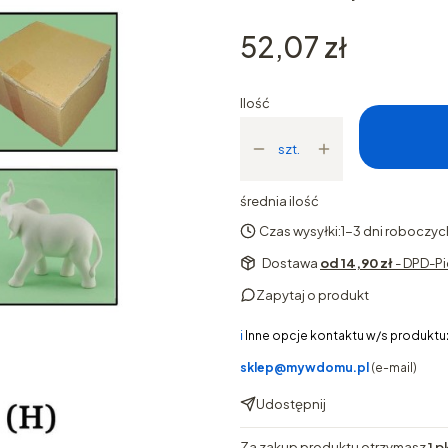
Cena
52,07 zł
Ilość
szt.
średnia ilość
Czas wysyłki:
1-3 dni roboczyc
Dostawa
od 14,90 zł
- DPD-Pi
Zapytaj o produkt
ℹ️
Inne opcje kontaktu w/s produktu
sklep@mywdomu.pl
(e-mail)
Udostępnij
Za zakup produktu otrzymasz
1 p