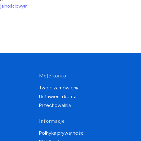
ojalnościowym.
topce
Moje konto
Twoje zamówienia
Ustawienia konta
Przechowalnia
Informacje
Polityka prywatności