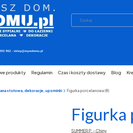
03 952 962 - sklep@mywdomu.pl
we produkty
Regulamin
Czas i koszty dostawy
Blog
Kr
ana stołowa, dekoracje, upominki
Figurka porcelanowa (8)
Figurka 
SUMMER P. - Chiny