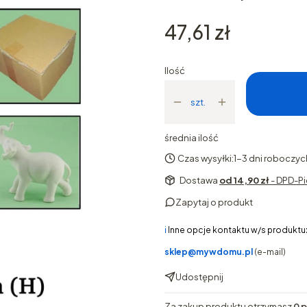
Cena
47,61 zł
Ilość
szt.
średnia ilość
Czas wysyłki:
1-3 dni roboczyc
Dostawa
od 14,90 zł
- DPD-Pi
Zapytaj o produkt
ℹ️
Inne opcje kontaktu w/s produktu
sklep@mywdomu.pl
(e-mail)
Udostępnij
Za zakup produktu otrzymasz
0 