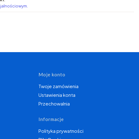
ojalnościowym.
topce
Moje konto
Twoje zamówienia
Ustawienia konta
Przechowalnia
Informacje
Polityka prywatności