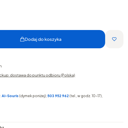
Dodaj do koszyka
h
ckup: dostawa do punktu odbioru (Polska)
:
AI-Souris
(dymek poniżej);
503 952 962
(tel., w godz. 10-17),
pkt
.