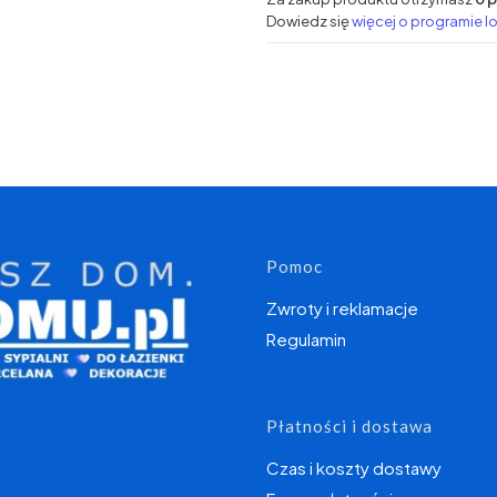
Dowiedz się
więcej o programie l
Linki w s
Pomoc
Zwroty i reklamacje
Regulamin
Płatności i dostawa
Czas i koszty dostawy