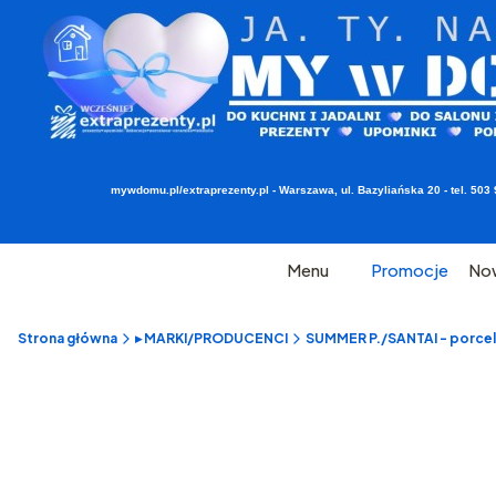
mywdomu.pl/extraprezenty.pl - Warszawa, ul. Bazyliańska 20 - tel. 5
Menu
Promocje
No
Strona główna
▸ MARKI/PRODUCENCI
SUMMER P./SANTAI - porcel