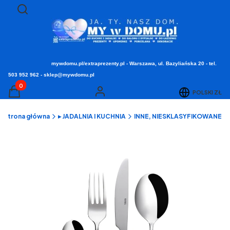
Otwórz wyszukiwarkę
Szukaj
mywdomu.pl/extraprezenty.pl - Warszawa, ul. Bazyliańska 20 - tel.
503 952 962 - sklep@mywdomu.pl
Produkty w koszyku: 0. Zobacz szczegóły
POLSKI
ZŁ
Koszyk
Zaloguj się
Strona główna
▸ JADALNIA I KUCHNIA
INNE, NIESKLASYFIKOWANE