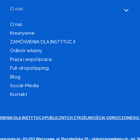
O nas
O nas
Kreatywnie
ZAMÓWIENIA DLA INSTYTUCJI
Odbiór własny
Praca i współpraca
Full-dropshipping
Blog
Social-Media
Kontakt
WIENIA DLA INSTYTUCJI PUBLICZNYCH Z MOŻLIWOŚCIĄ ODROCZONEGO 
rezenty.pl - 03-203 Warszawa, ul. Bazyliańska 20 - sklep@mywdomu.pl - tel.