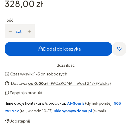
Cena
328,00 zł
Ilość
szt.
Dodaj do koszyka
duża ilość
Czas wysyłki:
1-3 dni roboczych
Dostawa
od 0,00 zł
- PACZKOMAT InPost 24/7 (Polska)
Zapytaj o produkt
ℹ️
Inne opcje kontaktu w/s produktu
:
AI-Souris
(dymek poniżej);
503
952 962
(tel., w godz. 10-17),
sklep@mywdomu.pl
(e-mail)
Udostępnij