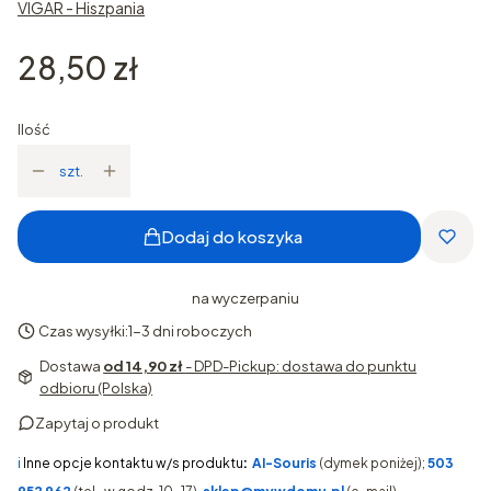
VIGAR - Hiszpania
Cena
28,50 zł
Ilość
szt.
Dodaj do koszyka
na wyczerpaniu
Czas wysyłki:
1-3 dni roboczych
Dostawa
od 14,90 zł
- DPD-Pickup: dostawa do punktu
odbioru (Polska)
Zapytaj o produkt
ℹ️
Inne opcje kontaktu w/s produktu
:
AI-Souris
(dymek poniżej);
503