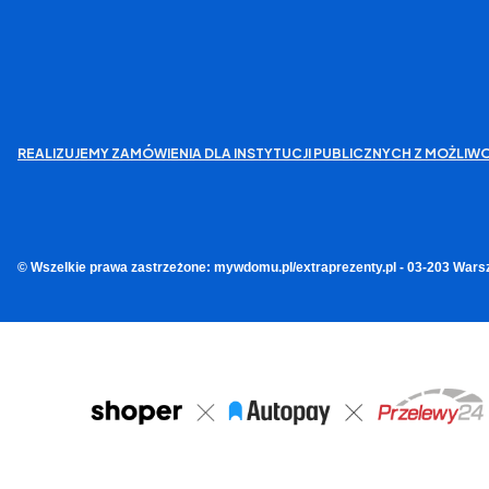
REALIZUJEMY ZAMÓWIENIA DLA INSTYTUCJI PUBLICZNYCH Z MOŻL
© Wszelkie prawa zastrzeżone: mywdomu.pl/extraprezenty.pl - 03-203 Wars