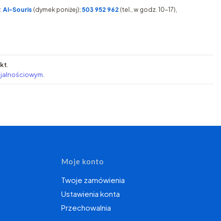
:
AI-Souris
(dymek poniżej);
503 952 962
(tel., w godz. 10-17),
pkt
.
ojalnościowym.
topce
Moje konto
Twoje zamówienia
Ustawienia konta
Przechowalnia