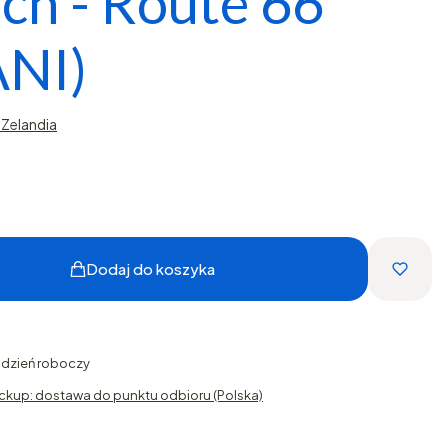
ch - Route 66
NI)
Zelandia
Dodaj do koszyka
1 dzień roboczy
ckup: dostawa do punktu odbioru (Polska)