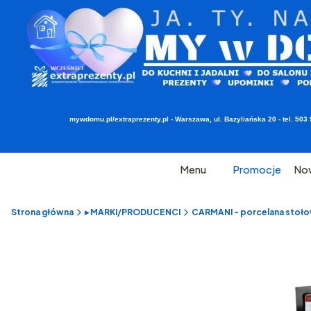
mywdomu.pl/extraprezenty.pl - Warszawa, ul. Bazyliańska 20 - tel. 5
Menu
Promocje
No
Strona główna
▸ MARKI/PRODUCENCI
CARMANI - porcelana stołow