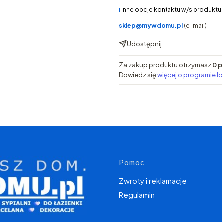
ℹ️
Inne opcje kontaktu w/s produktu
sklep@mywdomu.pl
(e-mail)
Udostępnij
Za zakup produktu otrzymasz
0 
Dowiedz się
więcej o programie l
Linki w s
Pomoc
Zwroty i reklamacje
Regulamin