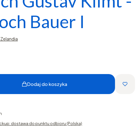
ch Gustav Klimt -
och Bauer I
Zelandia
Dodaj do koszyka
h
ckup: dostawa do punktu odbioru (Polska)