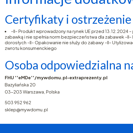
Certyfikaty i ostrzeżeni
–II– Produkt wprowadzony na rynek UE przed 13.12.2024 
zabawką i nie spełnia norm bezpieczeństwa dla zabawek –II– Ni
dorosłych –II– Opakowanie nie służy do zabawy –II– Utylizować
zwrotu konsumenckiego
Osoba odpowiedzialna na
FHU ''eMDe''/mywdomu.pl-extraprezenty.pl
Bazyliańska 20
03-203 Warszawa, Polska
503 952 962
sklep@mywdomu.pl