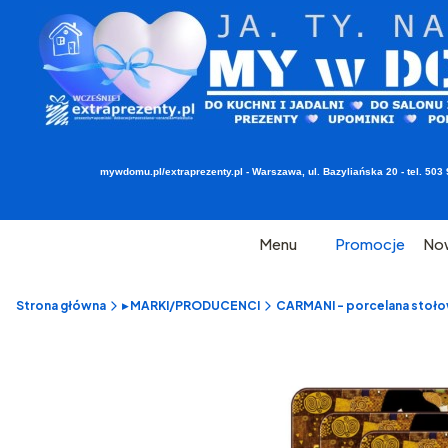
mywdomu.pl/extraprezenty.pl - Warszawa, ul. Bazyliańska 20 - tel. 5
Menu
Promocje
No
Strona główna
▸ MARKI/PRODUCENCI
CARMANI - porcelana stołow