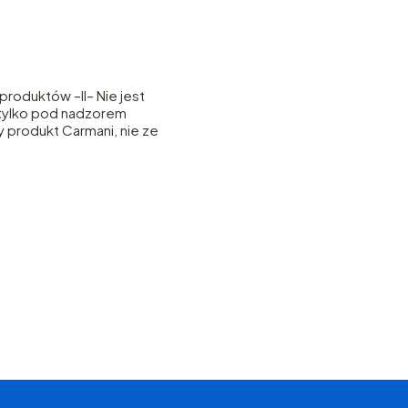
roduktów –II– Nie jest
– tylko pod nadzorem
y produkt Carmani, nie ze