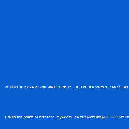
REALIZUJEMY ZAMÓWIENIA DLA INSTYTUCJI PUBLICZNYCH Z MOŻL
© Wszelkie prawa zastrzeżone: mywdomu.pl/extraprezenty.pl - 03-203 Wars