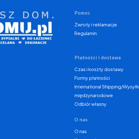
Linki w s
Pomoc
Zwroty i reklamacje
Regulamin
Płatności i dostawa
Czas i koszty dostawy
Formy płatności
International Shipping/Wysyłk
międzynarodowe
Odbiór własny
O nas
O nas