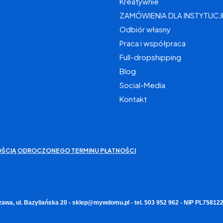
Kreatywnie
ZAMÓWIENIA DLA INSTYTUCJ
Odbiór własny
Praca i współpraca
Full-dropshipping
Blog
Social-Media
Kontakt
IWOŚCIĄ ODROCZONEGO TERMINU PŁATNOŚCI
zawa, ul. Bazyliańska 20 - sklep@mywdomu.pl - tel. 503 952 962 - NIP PL7581