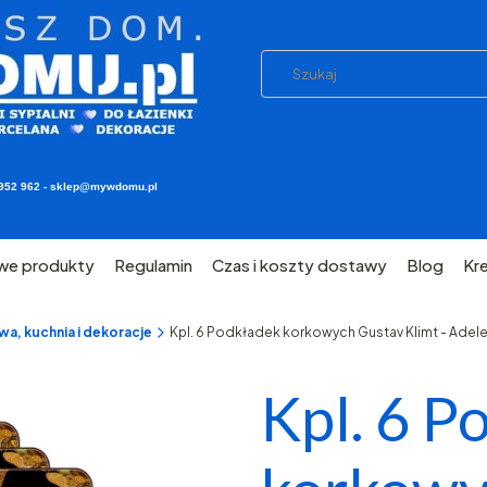
03 952 962 - sklep@mywdomu.pl
we produkty
Regulamin
Czas i koszty dostawy
Blog
Kr
a, kuchnia i dekoracje
Kpl. 6 Podkładek korkowych Gustav Klimt - Adele
Kpl. 6 P