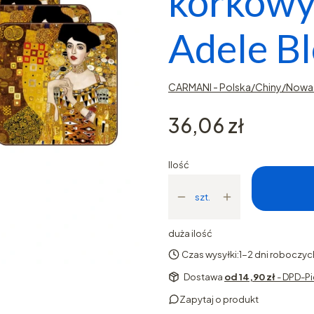
korkowy
Adele Bl
CARMANI - Polska/Chiny/Nowa 
Cena
36,06 zł
Ilość
szt.
duża ilość
Czas wysyłki:
1-2 dni roboczyc
Dostawa
od 14,90 zł
- DPD-Pi
Zapytaj o produkt