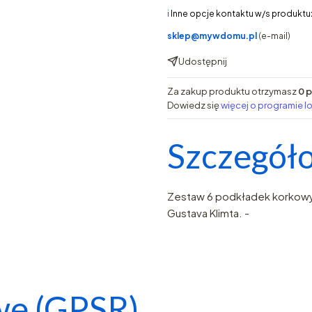
ℹ️
Inne opcje kontaktu w/s produktu
sklep@mywdomu.pl
(e-mail)
Udostępnij
Za zakup produktu otrzymasz
0 
Dowiedz się
więcej o programie l
Szczegóło
Zestaw 6 podkładek korkow
Gustava Klimta. -
we (GPSR)