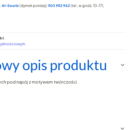
:
AI-Souris
(dymek poniżej);
503 952 962
(tel., w godz. 10-17),
pkt
.
ojalnościowym.
wy opis produktu
ych pod napój z motywem twórczości