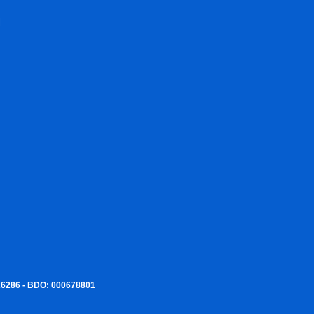
I
226286 - BDO: 000678801