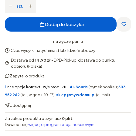
szt.
Dodaj do koszyka
na wyczerpaniu
Czas wysyłki:
natychmiast lub 1 dzień roboczy
Dostawa
od 14,90 zł
- DPD-Pickup: dostawa do punktu
odbioru (Polska)
Zapytaj o produkt
ℹ️
Inne opcje kontaktu w/s produktu
:
AI-Souris
(dymek poniżej);
503
952 962
(tel., w godz. 10-17),
sklep@mywdomu.pl
(e-mail)
Udostępnij
Za zakup produktu otrzymasz
0 pkt
.
Dowiedz się
więcej o programie lojalnościowym.