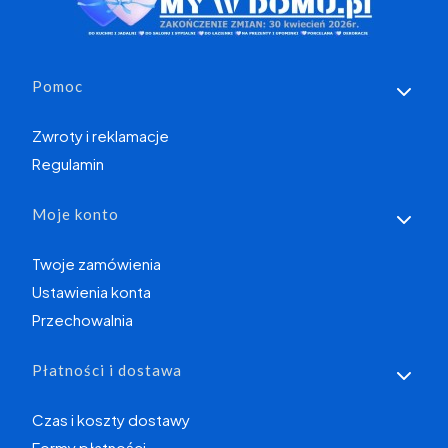
Linki w stopce
Pomoc
Zwroty i reklamacje
Regulamin
Moje konto
Twoje zamówienia
Ustawienia konta
Przechowalnia
Płatności i dostawa
Czas i koszty dostawy
Formy płatności