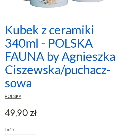
Kubek z ceramiki
340ml - POLSKA
FAUNA by Agnieszka
Ciszewska/puchacz-
sowa
POLSKA
Cena
49,90 zł
Ilość