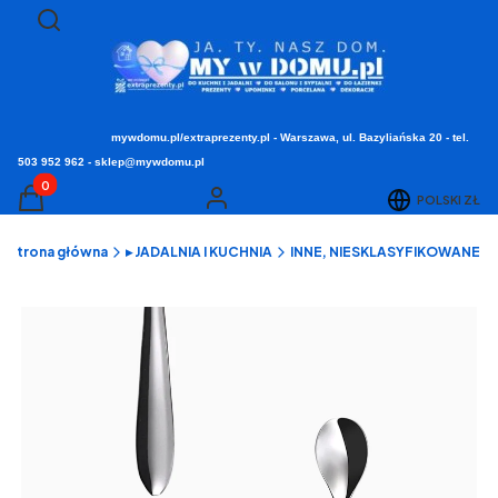
Otwórz wyszukiwarkę
Szukaj
mywdomu.pl/extraprezenty.pl - Warszawa, ul. Bazyliańska 20 - tel.
503 952 962 - sklep@mywdomu.pl
Produkty w koszyku: 0. Zobacz szczegóły
POLSKI
ZŁ
Koszyk
Zaloguj się
Strona główna
▸ JADALNIA I KUCHNIA
INNE, NIESKLASYFIKOWANE