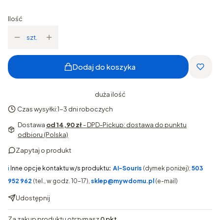
Ilość
szt.
Dodaj do koszyka
duża ilość
Czas wysyłki:
1-3 dni roboczych
Dostawa
od 14,90 zł
- DPD-Pickup: dostawa do punktu
odbioru (Polska)
Zapytaj o produkt
ℹ️
Inne opcje kontaktu w/s produktu
:
AI-Souris
(dymek poniżej);
503
952 962
(tel., w godz. 10-17),
sklep@mywdomu.pl
(e-mail)
Udostępnij
Za zakup produktu otrzymasz
0 pkt
.