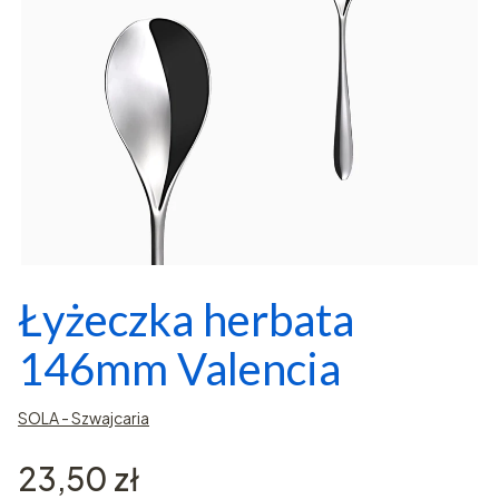
Łyżeczka herbata
146mm Valencia
SOLA - Szwajcaria
Cena
23,50 zł