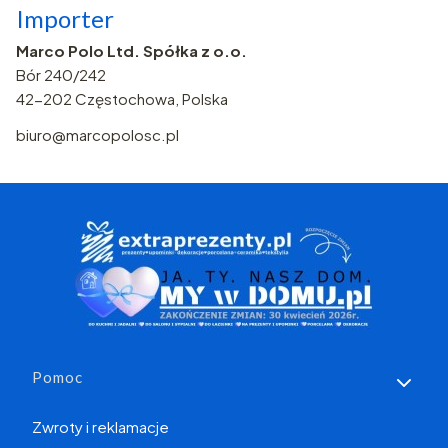
Importer
Marco Polo Ltd. Spółka z o.o.
Bór 240/242
42-202 Częstochowa, Polska
biuro@marcopolosc.pl
Linki w stopce
Pomoc
Zwroty i reklamacje