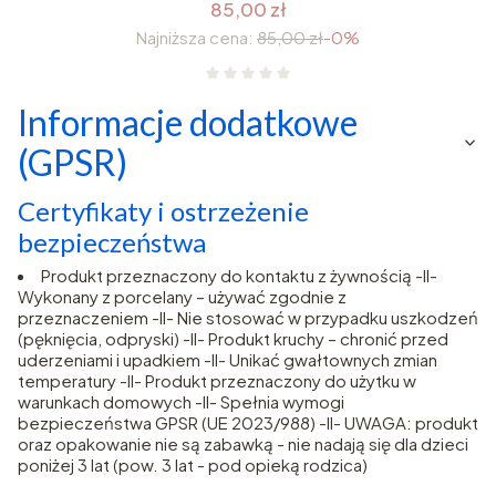
85,00 zł
Najniższa cena:
85,00 zł
-0%
Informacje dodatkowe
(GPSR)
Certyfikaty i ostrzeżenie
bezpieczeństwa
Produkt przeznaczony do kontaktu z żywnością -II-
Wykonany z porcelany – używać zgodnie z
przeznaczeniem -II- Nie stosować w przypadku uszkodzeń
(pęknięcia, odpryski) -II- Produkt kruchy – chronić przed
uderzeniami i upadkiem -II- Unikać gwałtownych zmian
temperatury -II- Produkt przeznaczony do użytku w
warunkach domowych -II- Spełnia wymogi
bezpieczeństwa GPSR (UE 2023/988) -II- UWAGA: produkt
oraz opakowanie nie są zabawką - nie nadają się dla dzieci
poniżej 3 lat (pow. 3 lat - pod opieką rodzica)