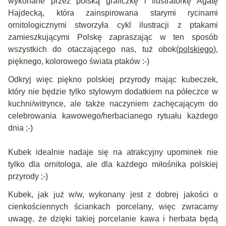
wykonane przez polską graficzkę i ilustratorkę Agatę
Hajdecką, która zainspirowana starymi rycinami
ornitologicznymi
stworzyła cykl ilustracji z ptakami
zamieszkującymi Polskę zapraszając w ten sposób
wszystkich do otaczającego nas, tuż obok(
polskiego
),
pięknego, kolorowego świata ptaków :-)
Odkryj więc piękno polskiej przyrody mając kubeczek,
który nie będzie tylko stylowym dodatkiem na półeczce w
kuchni/witrynce, ale także naczyniem zachęcającym do
celebrowania kawowego/herbacianego rytuału każdego
dnia ;-)
Kubek idealnie nadaje się na atrakcyjny upominek nie
tylko dla ornitologa, ale dla każdego miłośnika polskiej
przyrody ;-)
Kubek, jak już w/w, wykonany jest z dobrej jakości o
cienkościennych ściankach porcelany, więc zwracamy
uwagę, że dzięki takiej porcelanie kawa i herbata będą