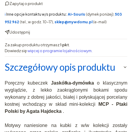
Zapytaj o produkt
ℹ️
Inne opcje kontaktu w/s produktu
:
AI-Souris
(dymek poniżej);
503
952 962
(tel., w godz. 10-17),
sklep@mywdomu.pl
(e-mail)
Udostępnij
Za zakup produktu otrzymasz
1 pkt
.
Dowiedz się
więcej o programie lojalnościowym.
Szczegółowy opis produktu
Poręczny kubeczek
Jaskółka-dymówka
o klasycznym
wyglądzie, z lekko zaokrąglonymi bokami spodu
wykonany z dobrej jakości, białej i połyskującej porcelany
kostnej wchodzący w skład mini-kolekcji
MCP - Ptaki
Polski by Agata Hajdecka
.
Motywy naniesione na kubki z w/w kolekcji zostały