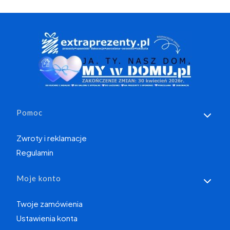
Linki w stopce
Pomoc
Zwroty i reklamacje
Regulamin
Moje konto
Twoje zamówienia
Ustawienia konta