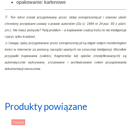
opakowanie: kartonowe
✋ Ten tekst został przygotowany przez sklep extraprezenty.pl i stanowi utwór
chroniony przepisami ustawy o prawie autorskim (Dz.U. 1994 nr 24 poz. 83 z późn.
zm.). Nie masz pomysłu? Twój problem – a kopiowanie cudzej treści to nie inteligencja
i spryt, tylko kradzież.
⚠️ Uwaga: opisy przygotowane przez extraprezenty.pl są objęte stałym monitoringiem
treści w internecie za pomocą narzędzi opartych na sztucznej inteligencji. Wszelkie
przypadki kopiowania (całości, fragmentów lub opisów zmodyfikowanych) są
automatycznie wykrywane, zrzutowane i archiwizowane celem przygotowania
dokumentacji naruszenia.
Produkty powiązane
Okazja