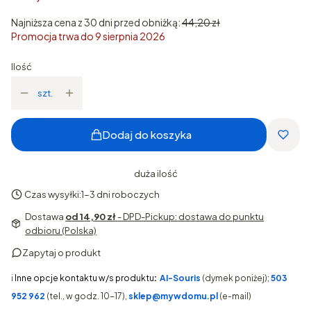
Najniższa cena z 30 dni przed obniżką:
44,20 zł
Promocja trwa do 9 sierpnia 2026
Ilość
szt.
Dodaj do koszyka
duża ilość
Czas wysyłki:
1-3 dni roboczych
Dostawa
od 14,90 zł
- DPD-Pickup: dostawa do punktu
odbioru (Polska)
Zapytaj o produkt
ℹ️
Inne opcje kontaktu w/s produktu
:
AI-Souris
(dymek poniżej);
503
952 962
(tel., w godz. 10-17),
sklep@mywdomu.pl
(e-mail)