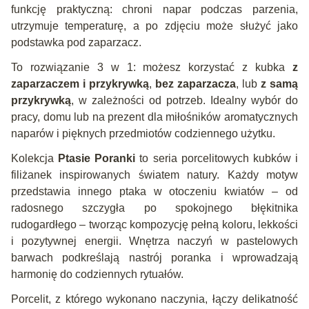
funkcję praktyczną: chroni napar podczas parzenia,
utrzymuje temperaturę, a po zdjęciu może służyć jako
podstawka pod zaparzacz.
To rozwiązanie 3 w 1: możesz korzystać z kubka
z
zaparzaczem i przykrywką
,
bez zaparzacza
, lub
z samą
przykrywką
, w zależności od potrzeb. Idealny wybór do
pracy, domu lub na prezent dla miłośników aromatycznych
naparów i pięknych przedmiotów codziennego użytku.
Kolekcja
Ptasie Poranki
to seria porcelitowych kubków i
filiżanek inspirowanych światem natury. Każdy motyw
przedstawia innego ptaka w otoczeniu kwiatów – od
radosnego szczygła po spokojnego błękitnika
rudogardłego – tworząc kompozycję pełną koloru, lekkości
i pozytywnej energii. Wnętrza naczyń w pastelowych
barwach podkreślają nastrój poranka i wprowadzają
harmonię do codziennych rytuałów.
Porcelit, z którego wykonano naczynia, łączy delikatność