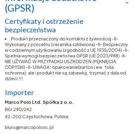
(GPSR)
Certyfikaty i ostrzeżenie
bezpieczeństwa
Produkt przeznaczony do kontaktu z żywnością -II-
Wykonany z porcelitu (ceramika szkliwiona) -II- Bezpieczny
w codziennym użytkowaniu (zgodność z UE 1935/2004) -II-
Spełnia wymogi bezpieczeństwa GPSR (UE 2023/988) -II-
NIE UŻYWAĆ W PRZYPADKU USZKODZEŃ (PĘKNIĘCIA,
ODPYSKI) -II- UWAGA: opakowanie(karton i ew. folia
ochronna), ale i produkt nie są zabawką, trzymać z dala od
dzieci !!!
Importer
Marco Polo Ltd. Spółka z o.o.
Bór 240/242
42-202 Częstochowa, Polska
biuro@marcopolosc.pl