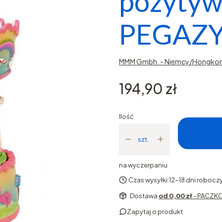
pozytyw
PEGAZ
MMM Gmbh. - Niemcy/Hongko
Cena
194,90 zł
Ilość
szt.
na wyczerpaniu
Czas wysyłki:
12-18 dni robocz
Dostawa
od 0,00 zł
- PACZKO
Zapytaj o produkt