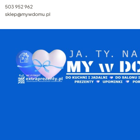
503 952 962
sklep@mywdomu.pl