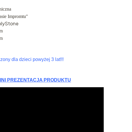
niczna
asie Impromtu"
olyStone
cm
cm
ony dla dzieci powyżej 3 lat!!!
 MINI PREZENTACJA PRODUKTU