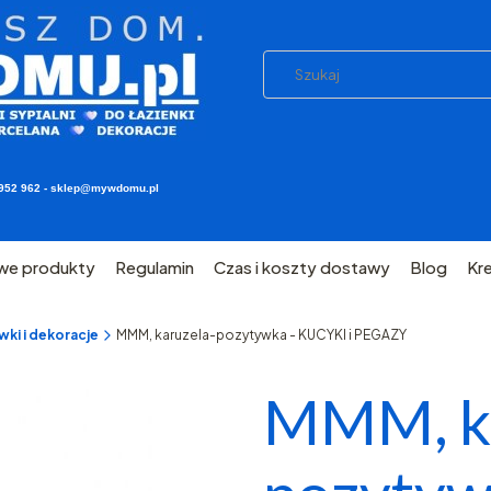
03 952 962 - sklep@mywdomu.pl
we produkty
Regulamin
Czas i koszty dostawy
Blog
Kr
wki i dekoracje
MMM, karuzela-pozytywka - KUCYKI i PEGAZY
MMM, ka