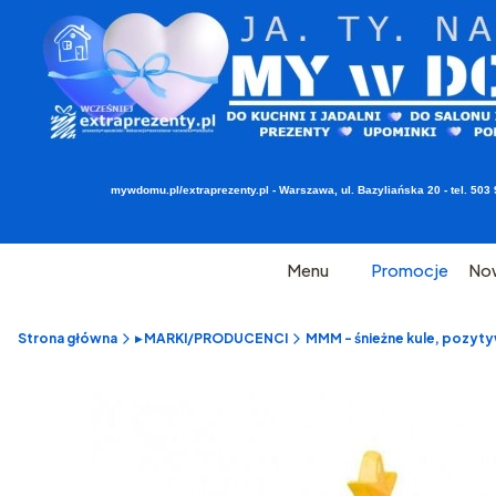
mywdomu.pl/extraprezenty.pl - Warszawa, ul. Bazyliańska 20 - tel. 5
Menu
Promocje
No
Strona główna
▸ MARKI/PRODUCENCI
MMM - śnieżne kule, pozyty