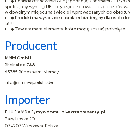
◆ Posiada oznaczenie CE* (zgodność z normami UE) */ozn
spełniający wymogi UE dotyczące zdrowia, bezpieczeństwa
w dowolnym miejscu na świecie i wprowadzanych do obrotu 
◆ Produkt ma wyłącznie charakter biżuteryjny dla osób doro
lat!!!
◆ Zawiera małe elementy, które mogą zostać połknięte.
Producent
MMM GmbH
Rheinallee 7&8
65385 Rüdesheim, Niemcy
info@mmm-spieluhr.de
Importer
FHU ''eMDe''/mywdomu.pl-extraprezenty.pl
Bazyliańska 20
03-203 Warszawa, Polska