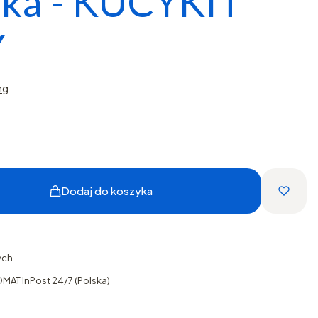
ka - KUCYKI i
Y
ng
Dodaj do koszyka
ych
MAT InPost 24/7 (Polska)