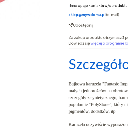
ℹ️
Inne opcje kontaktu w/s produktu
sklep@mywdomu.pl
(e-mail)
Udostępnij
Za zakup produktu otrzymasz
3 p
Dowiedz się
więcej o programie l
Szczegóło
Bajkowa karuzela "Fantasie Im
małych jednorożców na obrotowe
szczegóły z syntetycznego, bar
popularnie "PolyStone", który n
pigmentów, dodatków, itp.
Karuzela oczywiście wyposażon