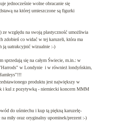
e jednocześnie wolne obracanie się
dstawą na której umieszczone są figurki
) ze względu na swoją plastyczność umożliwia
 zdobień co widać w tej karuzeli, która ma
ją uatrakcyjnić wizualnie :-)
sprzedają się na całym Świecie, m.in.: w
arrods" w Londynie i w również londyńskim,
amleys"!!!
zedstawionego produktu jest największy w
ek i kul z pozytywką - niemiecki koncern MMM
wód do uśmiechu i kup tą piękną karuzelę-
na miły oraz oryginalny upominek/prezent :-)