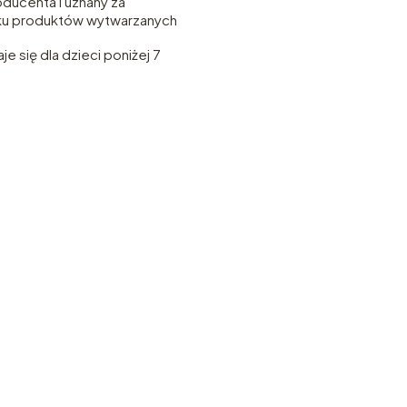
ducenta i uznany za
dku produktów wytwarzanych
e się dla dzieci poniżej 7