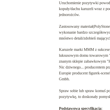
Uruchomienie pozytywki powoduj
kopuły/dachu karuzeli wraz z po
jednorożców.
Zastosowany materiał(PolyStone
wykonanie bardzo szczegółowych
mnóstwo detali/zdobień mających 
Karuzele marki MMM z sukcesem 
luksusowym domu towarowym "H
znanym sklepie zabawkowym "H
Nic dziwnego... producentem pr
Europie producent figurek-scen
Gmbh.
Spraw sobie lub spraw komuś po
pozytywkę, to doskonały pomysł 
Podstawowa specyfikacja
: