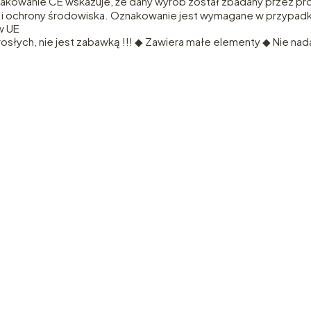
akowanie CE wskazuje, że dany wyrób został zbadany przez pro
 i ochrony środowiska. Oznakowanie jest wymagane w przypa
w UE
słych, nie jest zabawką !!! ◆ Zawiera małe elementy ◆ Nie nadaj