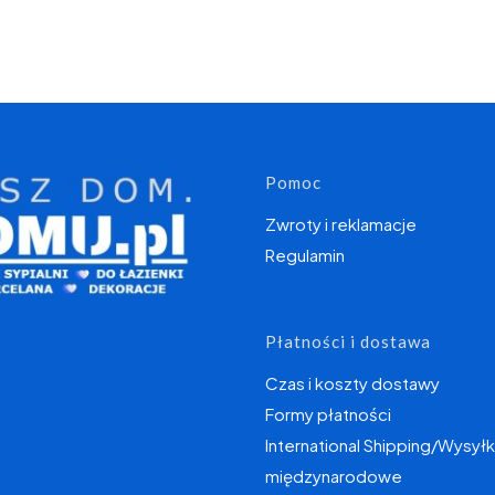
Linki w s
Pomoc
Zwroty i reklamacje
Regulamin
Płatności i dostawa
Czas i koszty dostawy
Formy płatności
International Shipping/Wysyłk
międzynarodowe