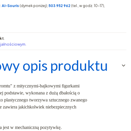
:
AI-Souris
(dymek poniżej);
503 952 962
(tel., w godz. 10-17),
kt
.
ojalnościowym.
wy opis produktu
promtu" z mitycznymi-bajkowymi figurkami
j podstawie, wykonana z dużą dbałością o
dzo plastycznego tworzywa sztucznego zwanego
ie zawiera jakichkolwiek niebezpiecznych
a jest w mechaniczną pozytywkę.