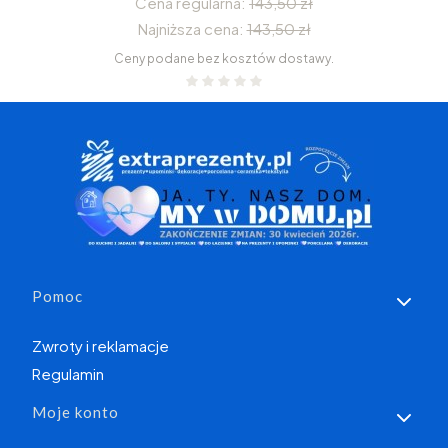
Cena regularna:
143,50 zł
Najniższa cena:
143,50 zł
Ceny podane bez kosztów dostawy.
Linki w stopce
Pomoc
Zwroty i reklamacje
Regulamin
Moje konto