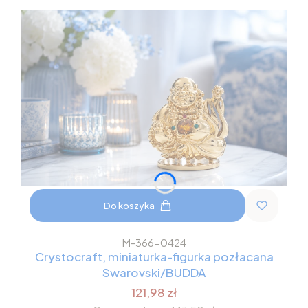
Do koszyka
M-366-0424
Crystocraft, miniaturka-figurka pozłacana
Swarovski/BUDDA
121,98 zł