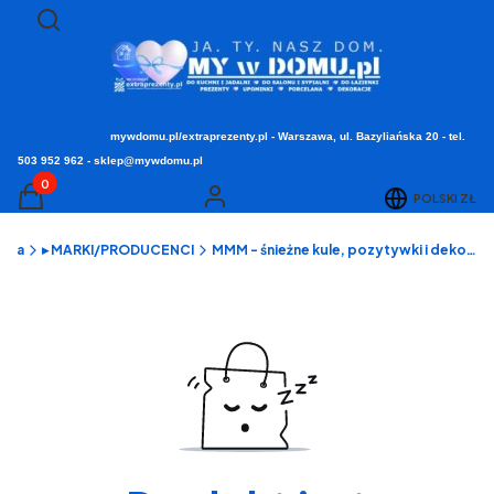
Otwórz wyszukiwarkę
Szukaj
mywdomu.pl/extraprezenty.pl - Warszawa, ul. Bazyliańska 20 - tel.
503 952 962 - sklep@mywdomu.pl
Produkty w koszyku: 0. Zobacz szczegóły
POLSKI
ZŁ
Koszyk
Zaloguj się
ówna
▸ MARKI/PRODUCENCI
MMM - śnieżne kule, pozytywki i dekoracje