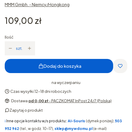
MMM Gmbh. - Niemcy/Hongkong
Cena
109,00 zł
Ilość
szt.
Dodaj do koszyka
na wyczerpaniu
Czas wysyłki:
12-18 dni roboczych
Dostawa
od 0,00 zł
- PACZKOMAT InPost 24/7 (Polska)
Zapytaj o produkt
ℹ️
Inne opcje kontaktu w/s produktu
:
AI-Souris
(dymek poniżej);
503
952 962
(tel., w godz. 10-17),
sklep@mywdomu.pl
(e-mail)