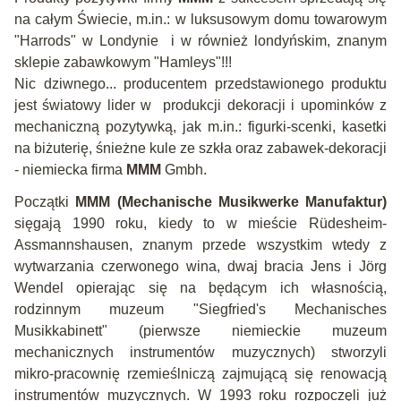
na całym Świecie, m.in.: w luksusowym domu towarowym
"Harrods" w Londynie i w również londyńskim, znanym
sklepie zabawkowym "Hamleys"!!!
Nic dziwnego... producentem przedstawionego produktu
jest światowy lider w produkcji dekoracji i upominków z
mechaniczną pozytywką, jak m.in.: figurki-scenki, kasetki
na biżuterię, śnieżne kule ze szkła oraz zabawek-dekoracji
- niemiecka firma
MMM
Gmbh.
Początki
MMM
(Mechanische Musikwerke Manufaktur)
sięgają 1990 roku, kiedy to w mieście Rüdesheim-
Assmannshausen, znanym przede wszystkim wtedy z
wytwarzania czerwonego wina, dwaj bracia Jens i Jörg
Wendel opierając się na będącym ich własnością,
rodzinnym muzeum "Siegfried's Mechanisches
Musikkabinett" (pierwsze niemieckie muzeum
mechanicznych instrumentów muzycznych) stworzyli
mikro-pracownię rzemieślniczą zajmującą się renowacją
instrumentów muzycznych. W 1993 roku rozpoczęli już