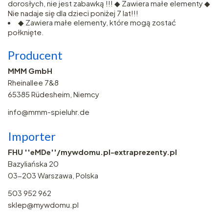
dorosłych, nie jest zabawką !!! ◆ Zawiera małe elementy ◆
Nie nadaje się dla dzieci poniżej 7 lat!!!
◆ Zawiera małe elementy, które mogą zostać
połknięte.
Producent
MMM GmbH
Rheinallee 7&8
65385 Rüdesheim, Niemcy
info@mmm-spieluhr.de
Importer
FHU ''eMDe''/mywdomu.pl-extraprezenty.pl
Bazyliańska 20
03-203 Warszawa, Polska
503 952 962
sklep@mywdomu.pl