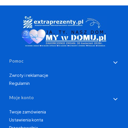
Linki w stopce
Pomoc
Zwroty i reklamacje
Regulamin
Moje konto
Twoje zamówienia
Ustawienia konta
Przechowalnia