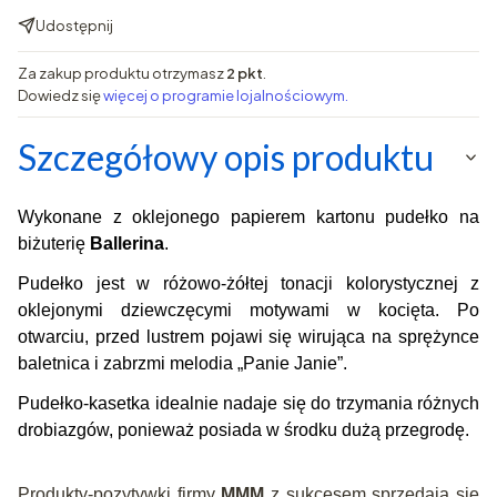
Udostępnij
Za zakup produktu otrzymasz
2 pkt
.
Dowiedz się
więcej o programie lojalnościowym.
Szczegółowy opis produktu
Wykonane z oklejonego papierem kartonu pudełko na
biżuterię
Ballerina
.
Pudełko jest w różowo-żółtej tonacji kolorystycznej z
oklejonymi dziewczęcymi motywami w kocięta. Po
otwarciu
, przed lustrem pojawi się wirująca na sprężynce
baletnica i zabrzmi melodia „Panie Janie”.
Pudełko-kasetka idealnie nadaje się do trzymania różnych
drobiazgów, ponieważ posiada w środku dużą przegrodę.
Produkty-pozytywki firmy
MMM
z sukcesem sprzedają się