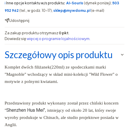
ℹ️
Inne opcje kontaktu w/s produktu
:
AI-Souris
(dymek poniżej);
503
952 962
(tel., w godz. 10-17),
sklep@mywdomu.pl
(e-mail)
Udostępnij
Za zakup produktu otrzymasz
0 pkt
.
Dowiedz się
więcej o programie lojalnościowym.
Szczegółowy opis produktu
Komplet dwóch filiżanek(220ml) ze spodeczkami marki
"Magnoble" wchodzący w skład mini-kolekcji "Wild Flower" o
motywie z polnymi kwiatami.
Przedstawiony produkt wykonany został przez chiński koncern
Shenzhen Hua Mei"
"
, istniejący od około 20 lat, który swoje
wyroby produkuje w Chinach, ale studio projektowe posiada w
Anglii.