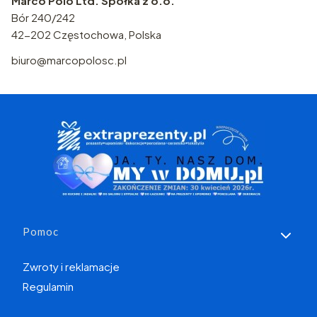
Marco Polo Ltd. Spółka z o.o.
Bór 240/242
42-202 Częstochowa, Polska
biuro@marcopolosc.pl
Linki w stopce
Pomoc
Zwroty i reklamacje
Regulamin