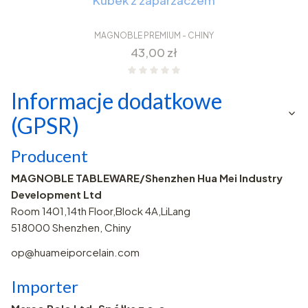
MAGNOBLE PREMIUM - CHINY
Cena
43,00 zł
Informacje dodatkowe
(GPSR)
Producent
MAGNOBLE TABLEWARE/Shenzhen Hua Mei Industry
Development Ltd
Room 1401,14th Floor,Block 4A,LiLang
518000 Shenzhen, Chiny
op@huameiporcelain.com
Importer