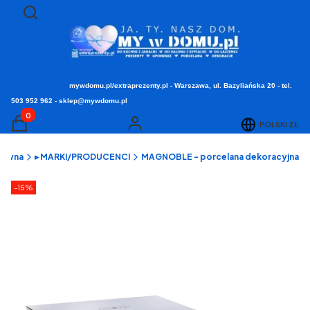
Otwórz wyszukiwarkę
Szukaj
mywdomu.pl/extraprezenty.pl - Warszawa, ul. Bazyliańska 20 - tel.
503 952 962 - sklep@mywdomu.pl
Produkty w koszyku: 0. Zobacz szczegóły
POLSKI
ZŁ
Koszyk
Zaloguj się
łówna
▸ MARKI/PRODUCENCI
MAGNOBLE - porcelana dekoracyjna
Etykiety produktu
zniżki
-15%