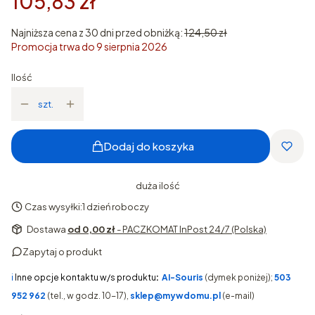
105,83 zł
Najniższa cena z 30 dni przed obniżką:
124,50 zł
Promocja trwa do 9 sierpnia 2026
Ilość
szt.
Dodaj do koszyka
duża ilość
Czas wysyłki:
1 dzień roboczy
Dostawa
od 0,00 zł
- PACZKOMAT InPost 24/7 (Polska)
Zapytaj o produkt
ℹ️
Inne opcje kontaktu w/s produktu
:
AI-Souris
(dymek poniżej);
503
952 962
(tel., w godz. 10-17),
sklep@mywdomu.pl
(e-mail)