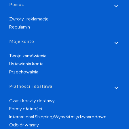
Linki w stopce
Pomoc
Zwroty i reklamacje
Regulamin
Moje konto
Twoje zamówienia
Ustawienia konta
Przechowalnia
Płatności i dostawa
Czas i koszty dostawy
Formy płatności
International Shipping/Wysyłki międzynarodowe
Odbiór własny