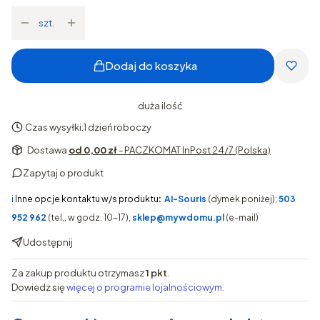
szt.
Dodaj do koszyka
duża ilość
Czas wysyłki:
1 dzień roboczy
Dostawa
od 0,00 zł
- PACZKOMAT InPost 24/7 (Polska)
Zapytaj o produkt
ℹ️
Inne opcje kontaktu w/s produktu
:
AI-Souris
(dymek poniżej);
503
952 962
(tel., w godz. 10-17),
sklep@mywdomu.pl
(e-mail)
Udostępnij
Za zakup produktu otrzymasz
1 pkt
.
Dowiedz się
więcej o programie lojalnościowym.