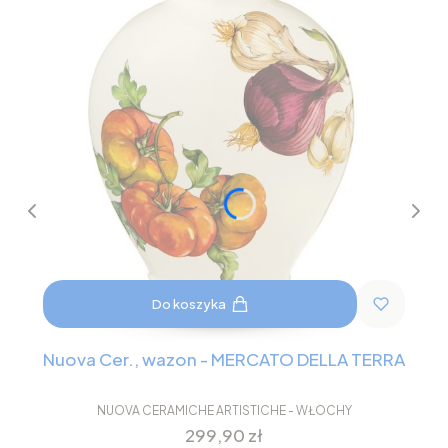
Do koszyka
Nuova Cer., wazon - MERCATO DELLA TERRA
NUOVA CERAMICHE ARTISTICHE - WŁOCHY
Cena
299,90 zł