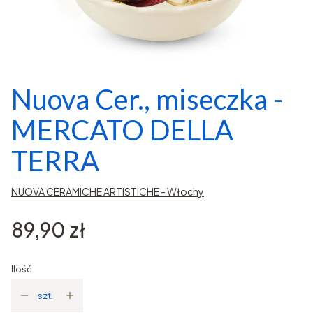
Nuova Cer., miseczka -
MERCATO DELLA
TERRA
NUOVA CERAMICHE ARTISTICHE - Włochy
Cena
89,90 zł
Ilość
szt.