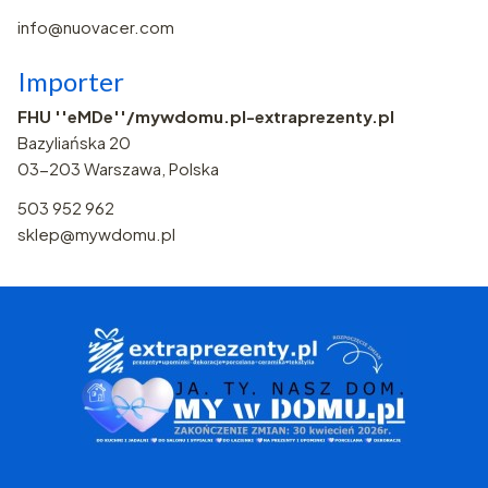
info@nuovacer.com
Importer
FHU ''eMDe''/mywdomu.pl-extraprezenty.pl
Bazyliańska 20
03-203 Warszawa, Polska
503 952 962
sklep@mywdomu.pl