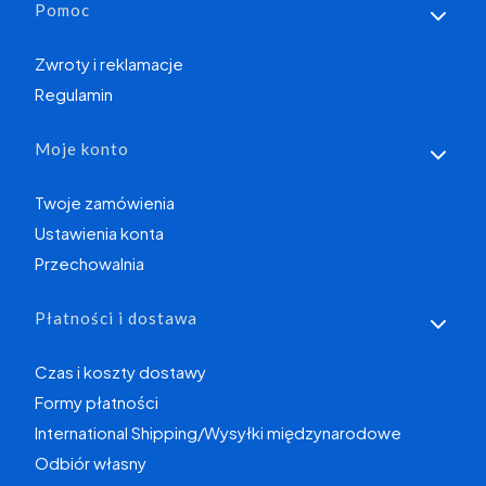
Linki w stopce
Pomoc
Zwroty i reklamacje
Regulamin
Moje konto
Twoje zamówienia
Ustawienia konta
Przechowalnia
Płatności i dostawa
Czas i koszty dostawy
Formy płatności
International Shipping/Wysyłki międzynarodowe
Odbiór własny