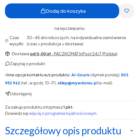
Dodaj do koszyka
na wyczerpaniu
Czas
30-45 dni roboczych, na indywidualne zamówienie
wysyłki:
(czas = produkcja + dostawa)
Dostawa
od 0,00 zł
- PACZKOMAT InPost 24/7 (Polska)
Zapytaj o produkt
ℹ️
Inne opcje kontaktu w/s produktu
:
AI-Souris
(dymek poniżej);
503
952 962
(tel., w godz. 10-17),
sklep@mywdomu.pl
(e-mail)
Udostępnij
Za zakup produktu otrzymasz
1 pkt
.
Dowiedz się
więcej o programie lojalnościowym.
Szczegółowy opis produktu