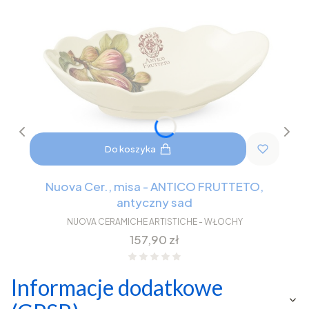
Do koszyka
Nuova Cer., misa - ANTICO FRUTTETO,
antyczny sad
NUOVA CERAMICHE ARTISTICHE - WŁOCHY
Cena
157,90 zł
Informacje dodatkowe