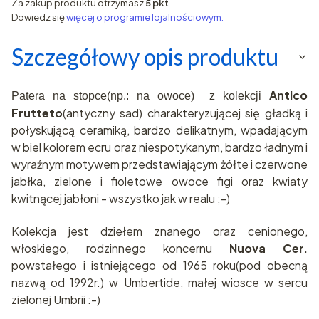
Za zakup produktu otrzymasz
5 pkt
.
Dowiedz się
więcej o programie lojalnościowym.
Szczegółowy opis produktu
Antico
Patera na stopce(np.: na owoce)
z
kolekcji
Frutteto
(antyczny sad) charakteryzującej się gładką i
połyskującą ceramiką, bardzo delikatnym, wpadającym
w biel kolorem ecru oraz niespotykanym, bardzo ładnym i
wyraźnym motywem przedstawiającym żółte i czerwone
jabłka, zielone i fioletowe owoce figi oraz kwiaty
kwitnącej jabłoni - wszystko jak w realu ;-)
Kolekcja jest dziełem znanego oraz cenionego,
włoskiego, rodzinnego koncernu
Nuova Cer.
powstałego i istniejącego od 1965 roku(pod obecną
nazwą od 1992r.) w Umbertide, małej wiosce w sercu
zielonej Umbrii :-)