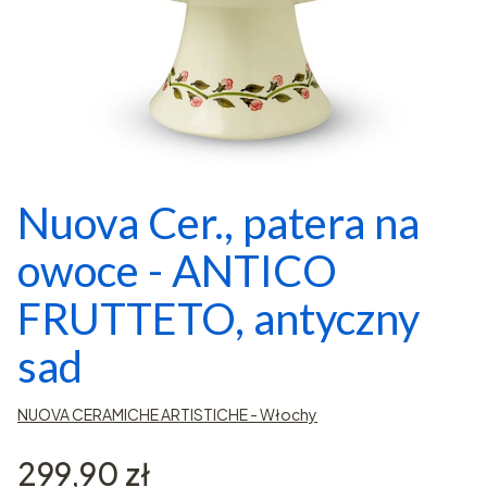
Nuova Cer., patera na
owoce - ANTICO
FRUTTETO, antyczny
sad
NUOVA CERAMICHE ARTISTICHE - Włochy
Cena
299,90 zł