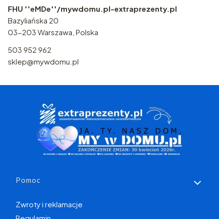
FHU ''eMDe''/mywdomu.pl-extraprezenty.pl
Bazyliańska 20
03-203 Warszawa, Polska
503 952 962
sklep@mywdomu.pl
Linki w stopce
Pomoc
Zwroty i reklamacje
Regulamin