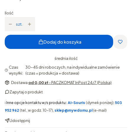
Ilość
szt.
Dodaj do koszyka
średnia ilość
Czas
30-45 dni roboczych, na indywidualne zamówienie
wysyłki:
(czas = produkcja + dostawa)
Dostawa
od 0,00 zł
- PACZKOMAT InPost 24/7 (Polska)
Zapytaj o produkt
ℹ️
Inne opcje kontaktu w/s produktu
:
AI-Souris
(dymek poniżej);
503
952 962
(tel., w godz. 10-17),
sklep@mywdomu.pl
(e-mail)
Udostępnij