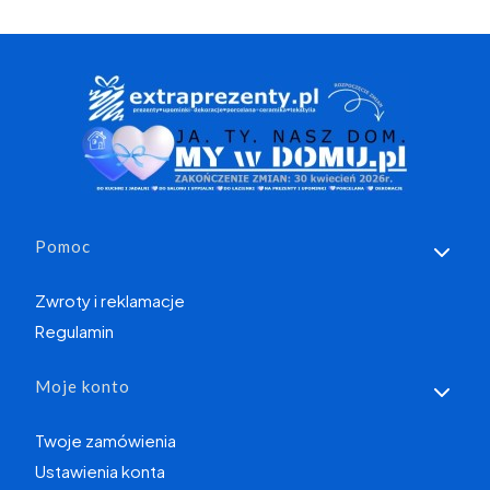
Linki w stopce
Pomoc
Zwroty i reklamacje
Regulamin
Moje konto
Twoje zamówienia
Ustawienia konta