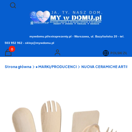
Otwórz wyszukiwarkę
Szukaj
mywdomu.pl/extraprezenty.pl - Warszawa, ul. Bazyliańska 20 - tel.
503 952 962 - sklep@mywdomu.pl
Produkty w koszyku: 0. Zobacz szczegóły
POLSKI
ZŁ
Koszyk
Zaloguj się
Strona główna
▸ MARKI/PRODUCENCI
NUOVA CERAMICHE ARTISTICH