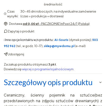
średnia ilość
Czas
30-45 dni roboczych, na indywidualne zamówienie
wysyłki:
(czas = produkcja + dostawa)
Dostawa
od 0,00 zł
- PACZKOMAT InPost 24/7 (Polska)
Zapytaj o produkt
ℹ️
Inne opcje kontaktu w/s produktu
:
AI-Souris
(dymek poniżej);
503
952 962
(tel., w godz. 10-17),
sklep@mywdomu.pl
(e-mail)
Udostępnij
Za zakup produktu otrzymasz
3 pkt
.
Dowiedz się
więcej o programie lojalnościowym.
Szczegółowy opis produktu
Ceramiczny, ścienny pojemnik na sztućce(bez
przedstawionych na zdjęciu sztućców drewnianych)
z