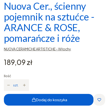
Nuova Cer., ścienny
pojemnik na sztućce -
ARANCE & ROSE,
pomarańcze i róże
NUOVA CERAMICHE ARTISTICHE - Włochy
Cena
189,09 zł
Ilość
szt.
Dodaj do koszyka