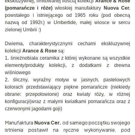
ekskluzywnej, limitowanej ilością kolekcji
Arance & Rose
(pomarańcze i róże)
włoskiej manufaktury
Nuova Cer.
powstałego i istniejącego od 1965 roku (pod obecną
nazwą od 1992r.) w Umbertide, małej wiosce w sercu
zielonej Umbrii :)
D
wiema, charakterystycznymi cechami ekskluzywnej
kolekcji
Arance & Rose
są:
1. śnieżnobiała ceramika z której wykonane są wszystkie
elementy/produkty kolekcji, z dodatkami z drewna
wiśniowego
2. śliczny, wyraźny motyw w jasnych, pastelowych
kolorach przedstawiający piękne pomarańcze (niekiedy
obrane: przepołowione) oraz kwiaty róży, w różnej
konfiguracji(wraz z małymi kwiatkami pomarańcza oraz z
czerwonymi jagodami goji)
Manufaktura
Nuova Cer.
od samego początku swojego
istnienia postawił na ręczne wykonywanie, pod