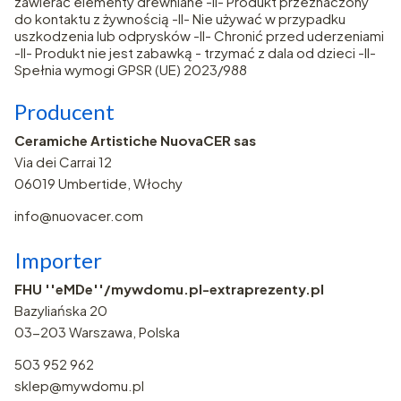
zawierać elementy drewniane -II- Produkt przeznaczony
do kontaktu z żywnością -II- Nie używać w przypadku
uszkodzenia lub odprysków -II- Chronić przed uderzeniami
-II- Produkt nie jest zabawką - trzymać z dala od dzieci -II-
Spełnia wymogi GPSR (UE) 2023/988
Producent
Ceramiche Artistiche NuovaCER sas
Via dei Carrai 12
06019 Umbertide, Włochy
info@nuovacer.com
Importer
FHU ''eMDe''/mywdomu.pl-extraprezenty.pl
Bazyliańska 20
03-203 Warszawa, Polska
503 952 962
sklep@mywdomu.pl