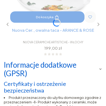
Do koszyka
Nuova Cer., owalna taca - ARANCE & ROSE
NUOVA CERAMICHE ARTISTICHE - WŁOCHY
Cena
199,00 zł
Informacje dodatkowe
(GPSR)
Certyfikaty i ostrzeżenie
bezpieczeństwa
Produkt przeznaczony do użytku domowego zgodnie z
przeznaczeniem -II- Produkt wykonany z ceramiki, może