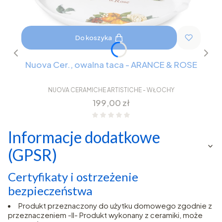
Do koszyka
Nuova Cer., owalna taca - ARANCE & ROSE
NUOVA CERAMICHE ARTISTICHE - WŁOCHY
Cena
199,00 zł
Informacje dodatkowe
(GPSR)
Certyfikaty i ostrzeżenie
bezpieczeństwa
Produkt przeznaczony do użytku domowego zgodnie z
przeznaczeniem -II- Produkt wykonany z ceramiki, może