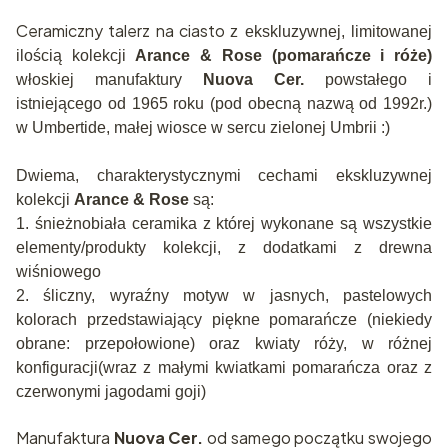
Ceramiczny talerz na ciasto
z ekskluzywnej, limitowanej
ilością kolekcji
Arance & Rose (pomarańcze i róże)
włoskiej manufaktury
Nuova Cer.
powstałego i
istniejącego od 1965 roku (pod obecną nazwą od 1992r.)
w Umbertide, małej wiosce w sercu zielonej Umbrii :)
Dwiema, charakterystycznymi cechami ekskluzywnej
kolekcji
Arance & Rose
są:
1. śnieżnobiała ceramika z której wykonane są wszystkie
elementy/produkty kolekcji, z dodatkami z drewna
wiśniowego
2. śliczny, wyraźny motyw w jasnych, pastelowych
kolorach przedstawiający piękne pomarańcze (niekiedy
obrane: przepołowione) oraz kwiaty róży, w różnej
konfiguracji(wraz z małymi kwiatkami pomarańcza oraz z
czerwonymi jagodami goji)
Manufaktura
Nuova Cer.
od samego początku swojego