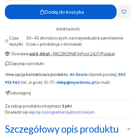
Dodaj do koszyka
średnia ilość
Czas
30-45 dni roboczych, na indywidualne zamówienie
wysyłki:
(czas = produkcja + dostawa)
Dostawa
od 0,00 zł
- PACZKOMAT InPost 24/7 (Polska)
Zapytaj o produkt
ℹ️
Inne opcje kontaktu w/s produktu
:
AI-Souris
(dymek poniżej);
503
952 962
(tel., w godz. 10-17),
sklep@mywdomu.pl
(e-mail)
Udostępnij
Za zakup produktu otrzymasz
3 pkt
.
Dowiedz się
więcej o programie lojalnościowym.
Szczegółowy opis produktu