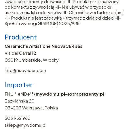
zawierać elementy drewniane -II- Produkt przeznaczony
do kontaktu z żywnością -II- Nie używać w przypadku
uszkodzenia lub odprysków -II- Chronić przed uderzeniami
-II- Produkt nie jest zabawką - trzymać z dala od dzieci -II-
Spełnia wymogi GPSR (UE) 2023/988
Producent
Ceramiche Artistiche NuovaCER sas
Via dei Carrai 12
06019 Umbertide, Włochy
info@nuovacer.com
Importer
FHU ''eMDe''/mywdomu.pl-extraprezenty.pl
Bazyliańska 20
03-203 Warszawa, Polska
503 952 962
sklep@mywdomu.pl