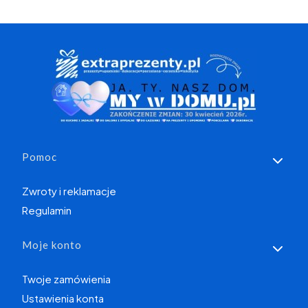
Linki w stopce
Pomoc
Zwroty i reklamacje
Regulamin
Moje konto
Twoje zamówienia
Ustawienia konta