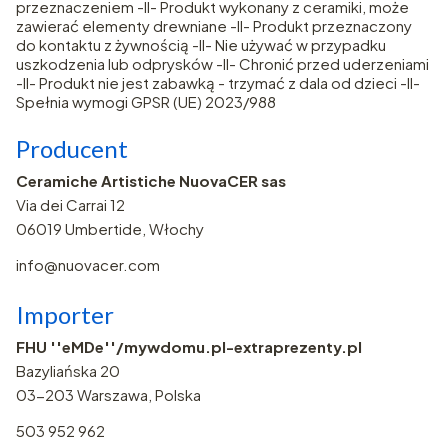
przeznaczeniem -II- Produkt wykonany z ceramiki, może
zawierać elementy drewniane -II- Produkt przeznaczony
do kontaktu z żywnością -II- Nie używać w przypadku
uszkodzenia lub odprysków -II- Chronić przed uderzeniami
-II- Produkt nie jest zabawką - trzymać z dala od dzieci -II-
Spełnia wymogi GPSR (UE) 2023/988
Producent
Ceramiche Artistiche NuovaCER sas
Via dei Carrai 12
06019 Umbertide, Włochy
info@nuovacer.com
Importer
FHU ''eMDe''/mywdomu.pl-extraprezenty.pl
Bazyliańska 20
03-203 Warszawa, Polska
503 952 962