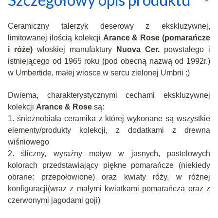
Ceramiczny talerzyk deserowy
z ekskluzywnej,
limitowanej ilością kolekcji
Arance & Rose (pomarańcze
i róże)
włoskiej manufaktury
Nuova Cer.
powstałego i
istniejącego od 1965 roku (pod obecną nazwą od 1992r.)
w Umbertide, małej wiosce w sercu zielonej Umbrii :)
D
wiema, charakterystycznymi cechami ekskluzywnej
kolekcji
Arance & Rose
są:
1. śnieżnobiała ceramika z której wykonane są wszystkie
elementy/produkty kolekcji, z dodatkami z drewna
wiśniowego
2. śliczny, wyraźny motyw w jasnych, pastelowych
kolorach przedstawiający piękne pomarańcze (niekiedy
obrane: przepołowione) oraz kwiaty róży, w różnej
konfiguracji(wraz z małymi kwiatkami pomarańcza oraz z
czerwonymi jagodami goji)