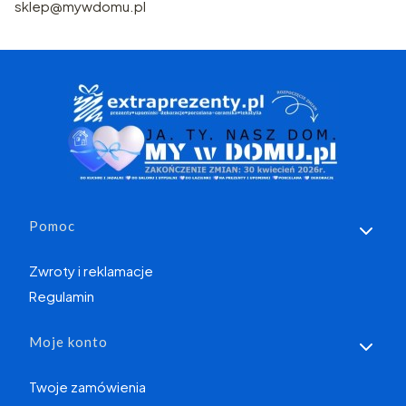
sklep@mywdomu.pl
Linki w stopce
Pomoc
Zwroty i reklamacje
Regulamin
Moje konto
Twoje zamówienia