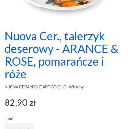
Nuova Cer., talerzyk
deserowy - ARANCE &
ROSE, pomarańcze i
róże
NUOVA CERAMICHE ARTISTICHE - Włochy
Cena
82,90 zł
Ilość