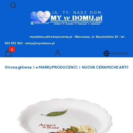
Otwórz wyszukiwarkę
Szukaj
mywdomu.pl/extraprezenty.pl - Warszawa, ul. Bazyliańska 20 - tel.
503 952 962 - sklep@mywdomu.pl
Produkty w koszyku: 0. Zobacz szczegóły
POLSKI
ZŁ
Koszyk
Zaloguj się
Strona główna
▸ MARKI/PRODUCENCI
NUOVA CERAMICHE ARTISTICH