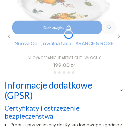
Do koszyka
Nuova Cer., owalna taca - ARANCE & ROSE
NUOVA CERAMICHE ARTISTICHE - WŁOCHY
Cena
199,00 zł
Informacje dodatkowe
(GPSR)
Certyfikaty i ostrzeżenie
bezpieczeństwa
Produkt przeznaczony do użytku domowego zgodnie z