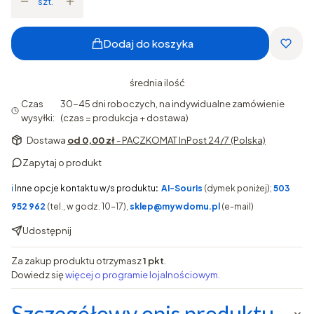
szt.
Dodaj do koszyka
średnia ilość
Czas
30-45 dni roboczych, na indywidualne zamówienie
wysyłki:
(czas = produkcja + dostawa)
Dostawa
od 0,00 zł
- PACZKOMAT InPost 24/7 (Polska)
Zapytaj o produkt
ℹ️
Inne opcje kontaktu w/s produktu
:
AI-Souris
(dymek poniżej);
503
952 962
(tel., w godz. 10-17),
sklep@mywdomu.pl
(e-mail)
Udostępnij
Za zakup produktu otrzymasz
1 pkt
.
Dowiedz się
więcej o programie lojalnościowym.
Szczegółowy opis produktu