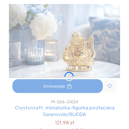
Do koszyka
M-366-0424
Crystocraft, miniaturka-figurka pozłacana
Swarovski/BUDDA
121,98 zł