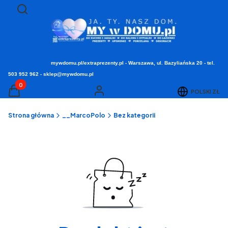
Otwórz wyszukiwarkę
Szukaj
mywdomu.pl/extraprezenty.pl - Warszawa, ul. Bazyliańska 20 - tel.
503 952 962 - sklep@mywdomu.pl
Produkty w koszyku: 0. Zobacz szczegóły
POLSKI
ZŁ
Koszyk
Zaloguj się
Strona główna
__MarcoPolo
Bez kategorii