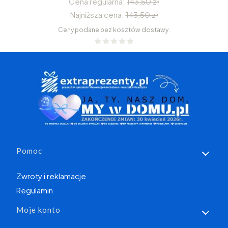
Cena regularna:
143,50 zł
Najniższa cena:
143,50 zł
Ceny podane bez kosztów dostawy.
Linki w stopce
Pomoc
Zwroty i reklamacje
Regulamin
Moje konto