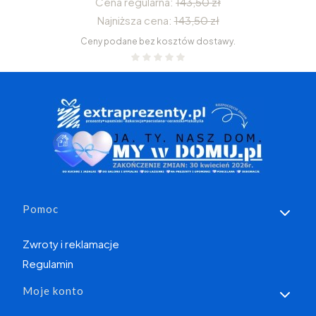
Cena regularna:
143,50 zł
Najniższa cena:
143,50 zł
Ceny podane bez kosztów dostawy.
Linki w stopce
Pomoc
Zwroty i reklamacje
Regulamin
Moje konto