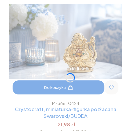
Do koszyka
M-366-0424
Crystocraft, miniaturka-figurka pozłacana
Swarovski/BUDDA
121,98 zł