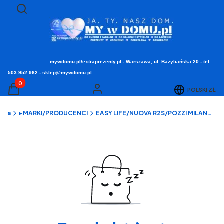
Otwórz wyszukiwarkę
Szukaj
mywdomu.pl/extraprezenty.pl - Warszawa, ul. Bazyliańska 20 - tel.
503 952 962 - sklep@mywdomu.pl
Produkty w koszyku: 0. Zobacz szczegóły
POLSKI
ZŁ
Koszyk
Zaloguj się
ówna
▸ MARKI/PRODUCENCI
EASY LIFE/NUOVA R2S/POZZI MILANO - porcelana stołowa i kuchnia