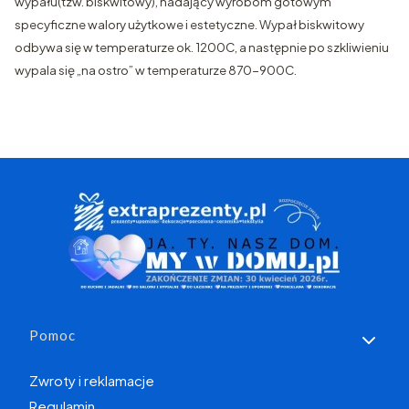
wypału(tzw. biskwitowy), nadający wyrobom gotowym
specyficzne walory użytkowe i estetyczne. Wypał biskwitowy
odbywa się w temperaturze ok. 1200C, a następnie po szkliwieniu
wypala się „na ostro” w temperaturze 870-900C.
Linki w stopce
Pomoc
Zwroty i reklamacje
Regulamin