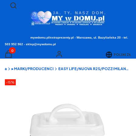
Otwórz wyszukiwarkę
Szukaj
mywdomu.pl/extraprezenty.pl - Warszawa, ul. Bazyliańska 20 - tel.
503 952 962 - sklep@mywdomu.pl
Produkty w koszyku: 0. Zobacz szczegóły
POLSKI
ZŁ
Koszyk
Zaloguj się
ówna
▸ MARKI/PRODUCENCI
EASY LIFE/NUOVA R2S/POZZI MILANO - porcelana stołowa i kuchnia
Etykiety produktu
zniżki
-15%