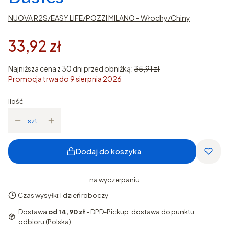
NUOVA R2S/EASY LIFE/POZZI MILANO - Włochy/Chiny
33,92 zł
Najniższa cena z 30 dni przed obniżką:
35,91 zł
Promocja trwa do 9 sierpnia 2026
Ilość
szt.
Dodaj do koszyka
na wyczerpaniu
Czas wysyłki:
1 dzień roboczy
Dostawa
od 14,90 zł
- DPD-Pickup: dostawa do punktu
odbioru (Polska)