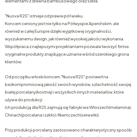
elementami z drewna bambusowego oraz szkła.
"Nuova R2S" istnieje od prawie pół wieku.
Koncern ceniony jest nie tylko na Półwyspie Apenińskim, ale
również w całej Europie dzięki wyjątkowej oryginalności,
wyszukanemu design, jak również wysokiej jakości wykonania.
Współpraca z najlepszymi projektantami pozwala tworzyć firmie
oryginalne produkty znajdujące uznanie wśród szerokiego grona
klientów.
Od początku włoski koncern "Nuova R2S" postawił na
bezkompromisową jakość swoich wyrobów, szlachetność swojej
białej porcelany(kostnej) i wszystkich innych materiałów, które
używa do produkcji.
Ich produkcją dla R2S zajmują się fabryki we Włoszech(melamina),
Chinach(porcelana i szkło) i Niemczech(serwetki).
Przy produkcji porcelany zastosowano charakterystyczny sposób