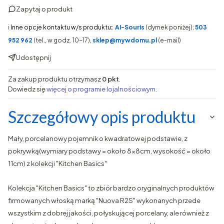
Zapytaj o produkt
ℹ️
Inne opcje kontaktu w/s produktu
:
AI-Souris
(dymek poniżej);
503
952 962
(tel., w godz. 10-17),
sklep@mywdomu.pl
(e-mail)
Udostępnij
Za zakup produktu otrzymasz
0 pkt
.
Dowiedz się
więcej o programie lojalnościowym.
Szczegółowy opis produktu
Mały, porcelanowy pojemnik o kwadratowej podstawie, z
pokrywką(wymiary podstawy = około 8x8cm, wysokość = około
11cm) z kolekcji "Kitchen Basics"
Kolekcja "Kitchen Basics" to zbiór bardzo oryginalnych produktów
firmowanych włoską marką "Nuova R2S" wykonanych przede
wszystkim z dobrej jakości, połyskującej porcelany, ale również z