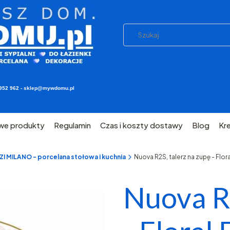
03 952 962 - sklep@mywdomu.pl
we produkty
Regulamin
Czas i koszty dostawy
Blog
Kr
 MILANO - porcelana stołowa i kuchnia
Nuova R2S, talerz na zupę - Flor
Nuova R2