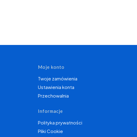
topce
Moje konto
Twoje zamówienia
Ustawienia konta
Przechowalnia
Informacje
Polityka prywatności
Pliki Cookie