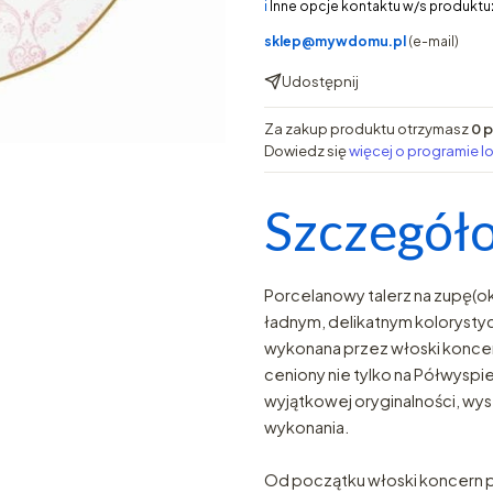
ℹ️
Inne opcje kontaktu w/s produktu
sklep@mywdomu.pl
(e-mail)
Udostępnij
Za zakup produktu otrzymasz
0 
Dowiedz się
więcej o programie l
Szczegóło
Porcelanowy talerz na zupę(o
ładnym, delikatnym kolorysty
wykonana przez włoski koncern
ceniony nie tylko na Półwyspie
wyjątkowej oryginalności, wys
wykonania.
Od początku włoski koncern 