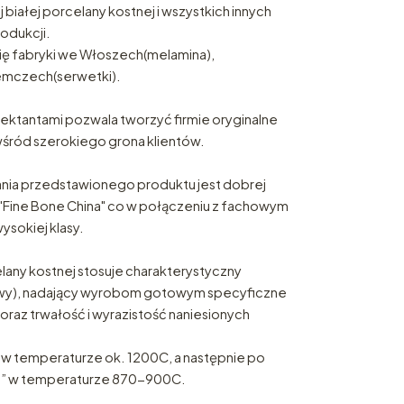
białej porcelany kostnej i wszystkich innych
odukcji.
 się fabryki we Włoszech(melamina),
Niemczech(serwetki).
ektantami pozwala tworzyć firmie oryginalne
wśród szerokiego grona klientów.
nia przedstawionego produktu jest dobrej
 "Fine Bone China" co w połączeniu z fachowym
sokiej klasy.
lany kostnej stosuje charakterystyczny
owy), nadający wyrobom gotowym specyficzne
oraz trwałość i wyrazistość naniesionych
w temperaturze ok. 1200C, a następnie po
tro” w temperaturze 870-900C.