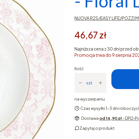
- Floral
NUOVA R2S/EASY LIFE/POZZI M
46,67 zł
Najniższa cena z 30 dni przed ob
Promocja trwa do 9 sierpnia 2
Ilość
szt.
na wyczerpaniu
Czas wysyłki:
1-3 dni roboczyc
Dostawa
od 14,90 zł
- DPD-Pi
Zapytaj o produkt