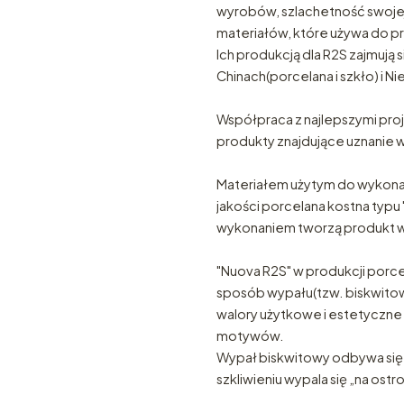
wyrobów, szlachetność swojej 
materiałów, które używa do pr
Ich produkcją dla R2S zajmują
Chinach(porcelana i szkło) i 
Współpraca z najlepszymi proj
produkty znajdujące uznanie 
Materiałem użytym do wykona
jakości porcelana kostna typu
wykonaniem tworzą produkt wy
"Nuova R2S" w produkcji porce
sposób wypału(tzw. biskwit
walory użytkowe i estetyczne 
motywów.
Wypał biskwitowy odbywa się 
szkliwieniu wypala się „na os