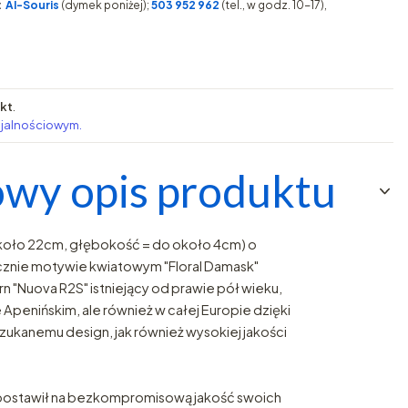
:
AI-Souris
(dymek poniżej);
503 952 962
(tel., w godz. 10-17),
pkt
.
ojalnościowym.
wy opis produktu
koło 22cm, głębokość = do około 4cm) o
cznie motywie kwiatowym "Floral Damask"
 "Nuova R2S" istniejący od prawie pół wieku,
 Apenińskim, ale również w całej Europie dzięki
zukanemu design, jak również wysokiej jakości
postawił na bezkompromisową jakość swoich