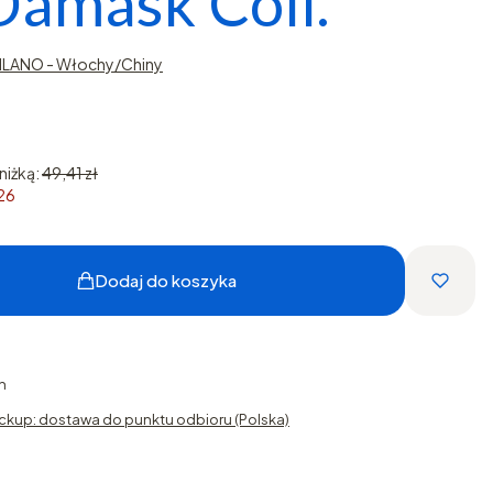
 Damask Coll.
ILANO - Włochy/Chiny
niżką:
49,41 zł
026
Dodaj do koszyka
h
ckup: dostawa do punktu odbioru (Polska)