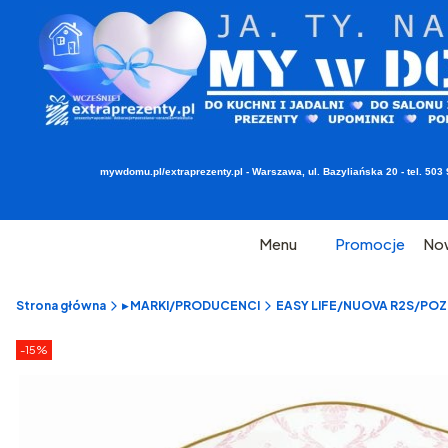
mywdomu.pl/extraprezenty.pl - Warszawa, ul. Bazyliańska 20 - tel. 5
Menu
Promocje
No
Strona główna
▸ MARKI/PRODUCENCI
EASY LIFE/NUOVA R2S/POZZI
Etykiety produktu
zniżki
-15%