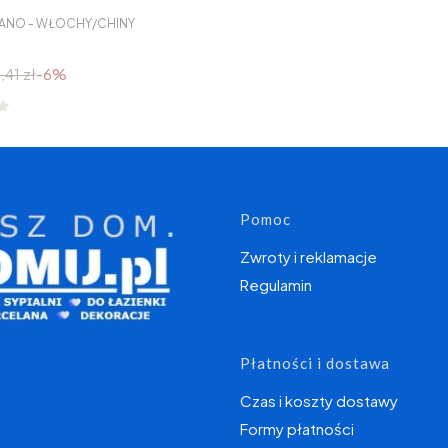
ILANO - WŁOCHY/CHINY
,41 zł
-6%
Linki w s
Pomoc
Zwroty i reklamacje
Regulamin
Płatności i dostawa
Czas i koszty dostawy
Formy płatności