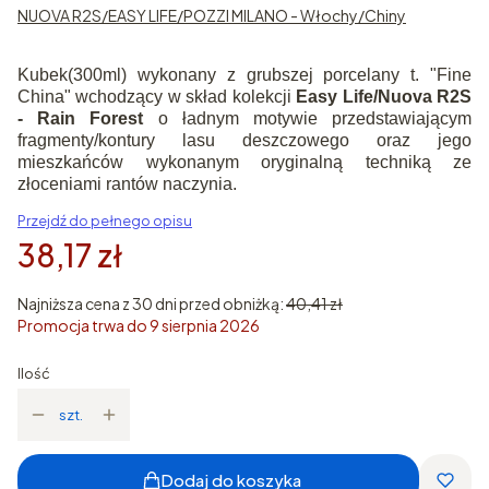
NUOVA R2S/EASY LIFE/POZZI MILANO - Włochy/Chiny
Kubek(300ml) wykonany z grubszej porcelany t. "Fine
China" wchodzący w skład kolekcji
Easy Life/Nuova R2S
- Rain Forest
o ładnym motywie przedstawiającym
fragmenty/kontury lasu deszczowego oraz jego
mieszkańców wykonanym oryginalną techniką ze
złoceniami rantów naczynia.
Przejdź do pełnego opisu
38,17 zł
Najniższa cena z 30 dni przed obniżką:
40,41 zł
Promocja trwa do 9 sierpnia 2026
Ilość
szt.
Dodaj do koszyka