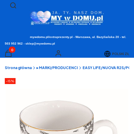
Otwórz wyszukiwarkę
Szukaj
mywdomu.pl/extraprezenty.pl - Warszawa, ul. Bazyliańska 20 - tel.
503 952 962 - sklep@mywdomu.pl
Produkty w koszyku: 0. Zobacz szczegóły
POLSKI
ZŁ
Koszyk
Zaloguj się
Strona główna
▸ MARKI/PRODUCENCI
EASY LIFE/NUOVA R2S/POZZI
Etykiety produktu
zniżki
-15%