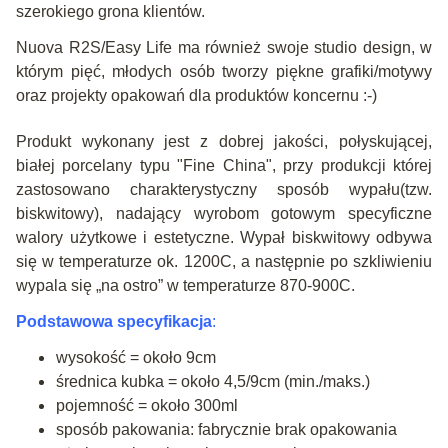
szerokiego grona klientów.
Nuova R2S/Easy Life ma również swoje studio design, w
którym pięć, młodych osób tworzy piękne grafiki/motywy
oraz projekty opakowań dla produktów koncernu :-)
Produkt wykonany jest z dobrej jakości, połyskującej,
białej porcelany typu "Fine China", przy produkcji której
zastosowano charakterystyczny sposób wypału(tzw.
biskwitowy), nadający wyrobom gotowym specyficzne
walory użytkowe i estetyczne. Wypał biskwitowy odbywa
się w temperaturze ok. 1200C, a następnie po szkliwieniu
wypala się „na ostro” w temperaturze 870-900C.
Podstawowa specyfikacja
:
wysokość = około 9cm
średnica kubka = około 4,5/9cm (min./maks.)
pojemność = około 300ml
sposób pakowania: fabrycznie brak opakowania