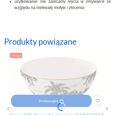
użytkowanie: nie zalecamy mycia w zmywarce ze
względu na nietrwały motyw i złocenia
Produkty powiązane
Okazja
Do koszyka
Nuova R2S/Easy Life, miseczka RAIN FOREST,