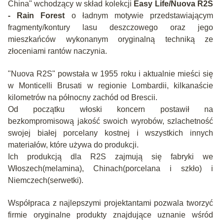
China" wchodzący w skład kolekcji
Easy Life/Nuova R2S
- Rain Forest
o ładnym motywie przedstawiającym
fragmenty/kontury lasu deszczowego oraz jego
mieszkańców wykonanym oryginalną techniką ze
złoceniami rantów naczynia.
"Nuova R2S" powstała w 1955 roku i aktualnie mieści się
w Monticelli Brusati w regionie Lombardii, kilkanaście
kilometrów na północny zachód od Brescii.
Od początku włoski koncern postawił na
bezkompromisową jakość swoich wyrobów, szlachetność
swojej białej porcelany kostnej i wszystkich innych
materiałów, które używa do produkcji.
Ich produkcją dla R2S zajmują się fabryki we
Włoszech(melamina), Chinach(porcelana i szkło) i
Niemczech(serwetki).
Współpraca z najlepszymi projektantami pozwala tworzyć
firmie oryginalne produkty znajdujące uznanie wśród