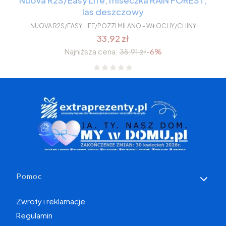
las deszczowy
NUOVA R2S/EASY LIFE/POZZI MILANO - WŁOCHY/CHINY
33,92 zł
Najniższa cena:
35,91 zł
-6%
Linki w stopce
Pomoc
Zwroty i reklamacje
Regulamin