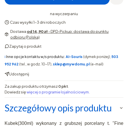
na wyczerpaniu
Czas wysyłki:
1-3 dni roboczych
Dostawa
od 14,90 zł
- DPD-Pickup: dostawa do punktu
odbioru (Polska)
Zapytaj o produkt
ℹ️
Inne opcje kontaktu w/s produktu
:
AI-Souris
(dymek poniżej);
503
952 962
(tel., w godz. 10-17),
sklep@mywdomu.pl
(e-mail)
Udostępnij
Za zakup produktu otrzymasz
0 pkt
.
Dowiedz się
więcej o programie lojalnościowym.
Szczegółowy opis produktu
Kubek(300ml) wykonany z grubszej porcelany t. "Fine