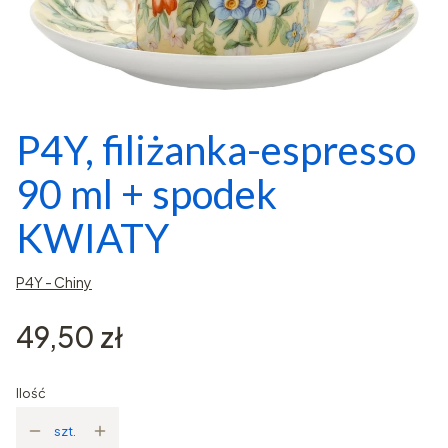
P4Y, filiżanka-espresso
90 ml + spodek
KWIATY
P4Y - Chiny
Cena
49,50 zł
Ilość
szt.