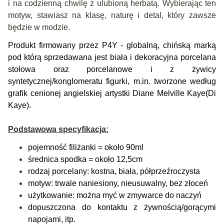
i na codzienną chwilę z ulubioną herbatą. Wybierając ten
motyw, stawiasz na klasę, naturę i detal, który zawsze
będzie w modzie.
Produkt firmowany przez P4Y - globalną, chińską marką
pod którą sprzedawana jest biała i dekoracyjna porcelana
stołowa oraz porcelanowe i z żywicy
syntetycznej/konglomeratu figurki, m.in. tworzone według
grafik cenionej angielskiej artystki Diane Melville Kaye(Di
Kaye).
Podstawowa specyfikacja:
pojemność filiżanki = około 90ml
średnica spodka = około 12,5cm
rodzaj porcelany: kostna, biała, półprzeźroczysta
motyw: trwale naniesiony, nieusuwalny, bez złoceń
użytkowanie: można myć w zmywarce do naczyń
dopuszczona do kontaktu z żywnością/gorącymi
napojami, itp.