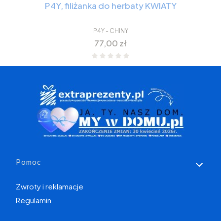
P4Y, filiżanka do herbaty KWIATY
P4Y - CHINY
Cena
77,00 zł
Linki w stopce
Pomoc
Zwroty i reklamacje
Regulamin