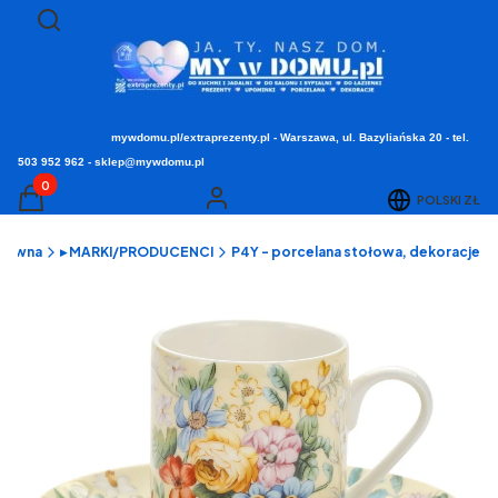
Otwórz wyszukiwarkę
Szukaj
mywdomu.pl/extraprezenty.pl - Warszawa, ul. Bazyliańska 20 - tel.
503 952 962 - sklep@mywdomu.pl
Produkty w koszyku: 0. Zobacz szczegóły
POLSKI
ZŁ
Koszyk
Zaloguj się
główna
▸ MARKI/PRODUCENCI
P4Y - porcelana stołowa, dekoracje