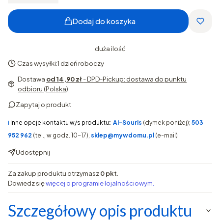
Dodaj do koszyka
duża ilość
Czas wysyłki:
1 dzień roboczy
Dostawa
od 14,90 zł
- DPD-Pickup: dostawa do punktu
odbioru (Polska)
Zapytaj o produkt
ℹ️
Inne opcje kontaktu w/s produktu
:
AI-Souris
(dymek poniżej);
503
952 962
(tel., w godz. 10-17),
sklep@mywdomu.pl
(e-mail)
Udostępnij
Za zakup produktu otrzymasz
0 pkt
.
Dowiedz się
więcej o programie lojalnościowym.
Szczegółowy opis produktu