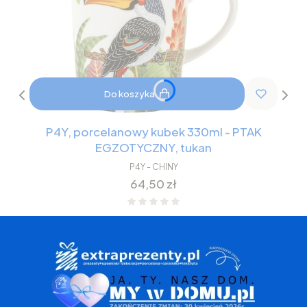
Do koszyka
P4Y, porcelanowy kubek 330ml - PTAK
EGZOTYCZNY, tukan
P4Y - CHINY
Cena
64,50 zł