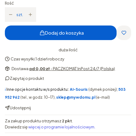
Ilość
szt.
Dodaj do koszyka
duża ilość
Czas wysyłki:
1 dzień roboczy
Dostawa
od 0,00 zł
- PACZKOMAT InPost 24/7 (Polska)
Zapytaj o produkt
ℹ️
Inne opcje kontaktu w/s produktu
:
AI-Souris
(dymek poniżej);
503
952 962
(tel., w godz. 10-17),
sklep@mywdomu.pl
(e-mail)
Udostępnij
Za zakup produktu otrzymasz
2 pkt
.
Dowiedz się
więcej o programie lojalnościowym.