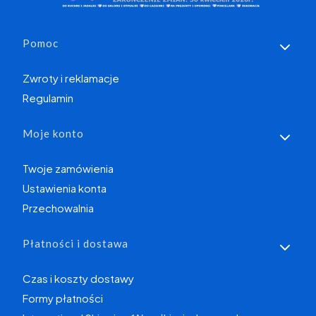
Linki w stopce
Pomoc
Zwroty i reklamacje
Regulamin
Moje konto
Twoje zamówienia
Ustawienia konta
Przechowalnia
Płatności i dostawa
Czas i koszty dostawy
Formy płatności