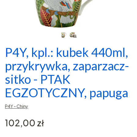
P4Y, kpl.: kubek 440ml,
przykrywka, zaparzacz-
sitko - PTAK
EGZOTYCZNY, papuga
P4Y - Chiny
Cena
102,00 zł