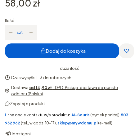
Cena
58,00 zł
Ilość
szt.
Dodaj do koszyka
duża ilość
Czas wysyłki:
1-3 dni roboczych
Dostawa
od 14,90 zł
- DPD-Pickup: dostawa do punktu
odbioru (Polska)
Zapytaj o produkt
ℹ️
Inne opcje kontaktu w/s produktu
:
AI-Souris
(dymek poniżej);
503
952 962
(tel., w godz. 10-17),
sklep@mywdomu.pl
(e-mail)
Udostępnij