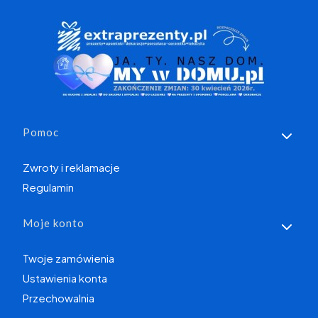
Linki w stopce
Pomoc
Zwroty i reklamacje
Regulamin
Moje konto
Twoje zamówienia
Ustawienia konta
Przechowalnia