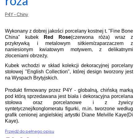
róża
P4Y - Chiny
Wykonany z dobrej jakości porcelany kostnej t. "Fine Bone
China" kubek
Red Rose
(czerwona róża) wraz z
przykrywką i metalowym sitkiem/zaparzaczem z
naniesionym kwiatowym motywem, z delikatnymi
złoceniami obrzeży.
Kubek wchodzi w skład kolekcji dekoracyjnej porcelany
stołowej "English Collection", której design tworzony jest
na Wyspach Brytyjskich.
Produkt firmowany przez P4Y - globalną, chińską marką
pod którą sprzedawana jest biała i dekoracyjna porcelana
stołowa oraz porcelanowe i z żywicy
syntetycznej/konglomeratu figurki, m.in. tworzone według
grafik cenionej angielskiej artystki Diane Melville Kaye(Di
Kaye).
Przejdź do pełnego opisu