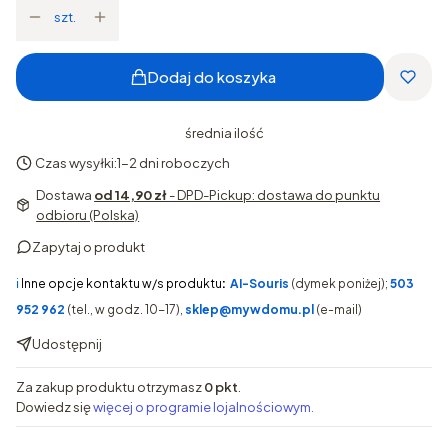
szt.
Dodaj do koszyka
średnia ilość
Czas wysyłki:
1-2 dni roboczych
Dostawa
od 14,90 zł
- DPD-Pickup: dostawa do punktu
odbioru (Polska)
Zapytaj o produkt
ℹ️
Inne opcje kontaktu w/s produktu
:
AI-Souris
(dymek poniżej);
503
952 962
(tel., w godz. 10-17),
sklep@mywdomu.pl
(e-mail)
Udostępnij
Za zakup produktu otrzymasz
0 pkt
.
Dowiedz się
więcej o programie lojalnościowym.