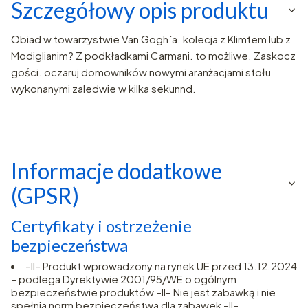
Szczegółowy opis produktu
Obiad w towarzystwie Van Gogh`a. kolecja z Klimtem lub z
Modiglianim? Z podkładkami Carmani. to możliwe. Zaskocz
gości. oczaruj domowników nowymi aranżacjami stołu
wykonanymi zaledwie w kilka sekunnd.
Informacje dodatkowe
(GPSR)
Certyfikaty i ostrzeżenie
bezpieczeństwa
–II– Produkt wprowadzony na rynek UE przed 13.12.2024
– podlega Dyrektywie 2001/95/WE o ogólnym
bezpieczeństwie produktów –II– Nie jest zabawką i nie
spełnia norm bezpieczeństwa dla zabawek –II–