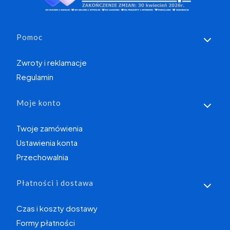
Linki w stopce
Pomoc
Zwroty i reklamacje
Regulamin
Moje konto
Twoje zamówienia
Ustawienia konta
Przechowalnia
Płatności i dostawa
Czas i koszty dostawy
Formy płatności