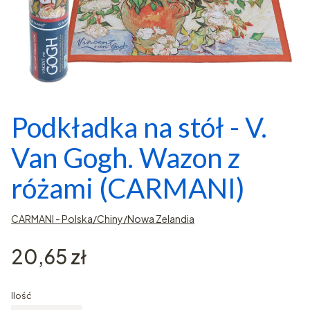
Podkładka na stół - V.
Van Gogh. Wazon z
różami (CARMANI)
CARMANI - Polska/Chiny/Nowa Zelandia
Cena
20,65 zł
Ilość