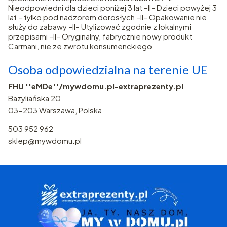
Nieodpowiedni dla dzieci poniżej 3 lat –II– Dzieci powyżej 3
lat – tylko pod nadzorem dorosłych –II– Opakowanie nie
służy do zabawy –II– Utylizować zgodnie z lokalnymi
przepisami –II– Oryginalny, fabrycznie nowy produkt
Carmani, nie ze zwrotu konsumenckiego
Osoba odpowiedzialna na terenie UE
FHU ''eMDe''/mywdomu.pl-extraprezenty.pl
Bazyliańska 20
03-203 Warszawa, Polska
503 952 962
sklep@mywdomu.pl