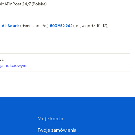
MAT InPost 24/7 (Polska)
:
AI-Souris
(dymek poniżej);
503 952 962
(tel., w godz. 10-17),
kt
.
ojalnościowym.
topce
Moje konto
Twoje zamówienia