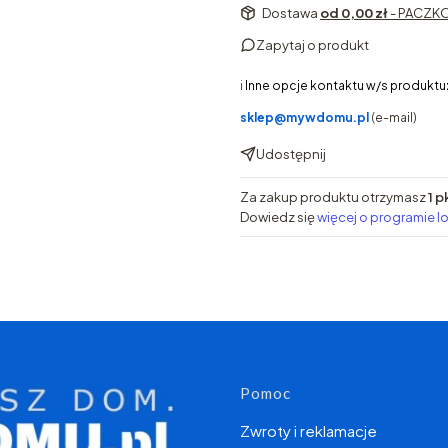
Dostawa
od 0,00 zł
- PACZKO
Zapytaj o produkt
ℹ️
Inne opcje kontaktu w/s produktu
sklep@mywdomu.pl
(e-mail)
Udostępnij
Za zakup produktu otrzymasz
1 p
Dowiedz się
więcej o programie l
Linki w s
Pomoc
Zwroty i reklamacje