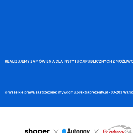
REALIZUJEMY ZAMÓWIENIA DLA INSTYTUCJI PUBLICZNYCH Z MOŻL
© Wszelkie prawa zastrzeżone: mywdomu.pl/extraprezenty.pl - 03-203 Wars