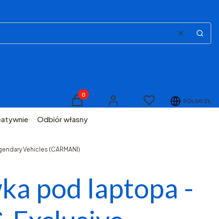
Wyczyść
Szuka
Produkty w koszyku: 0. Zobacz szczegóły
Ulubione
POLSKI
ZŁ
Koszyk
Zaloguj się
eatywnie
Odbiór własny
egendary Vehicles (CARMANI)
ka pod laptopa -