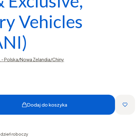
& Exclusive,
ry Vehicles
NI)
- Polska/Nowa Zelandia/Chiny
Dodaj do koszyka
1 dzień roboczy