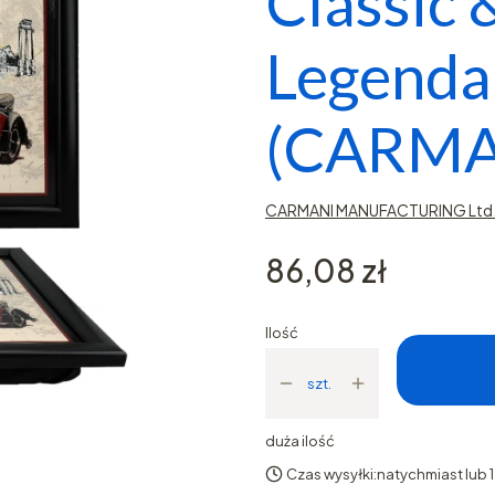
Classic 
Legenda
(CARMA
CARMANI MANUFACTURING Ltd. 
Cena
86,08 zł
Ilość
szt.
duża ilość
Czas wysyłki:
natychmiast lub 