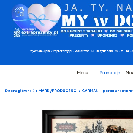
mywdomu.pl/extraprezenty.pl - Warszawa, ul. Bazyliańska 20 - tel. 5
Menu
Promocje
No
Strona główna
▸ MARKI/PRODUCENCI
CARMANI - porcelana stołow