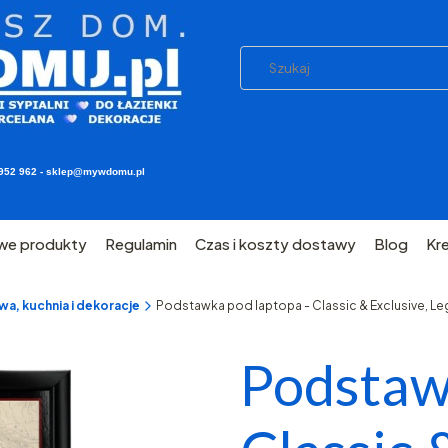
03 952 962 - sklep@mywdomu.pl
we produkty
Regulamin
Czas i koszty dostawy
Blog
Kr
a, kuchnia i dekoracje
Podstawka pod laptopa - Classic & Exclusive, L
Podstaw