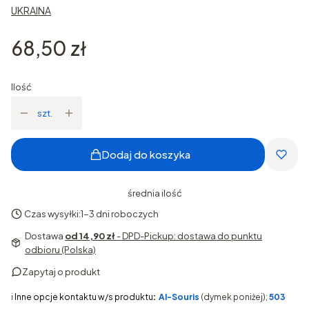
UKRAINA
Cena
68,50 zł
Ilość
szt.
Dodaj do koszyka
średnia ilość
Czas wysyłki:
1-3 dni roboczych
Dostawa
od 14,90 zł
- DPD-Pickup: dostawa do punktu
odbioru (Polska)
Zapytaj o produkt
ℹ️
Inne opcje kontaktu w/s produktu
:
AI-Souris
(dymek poniżej);
503