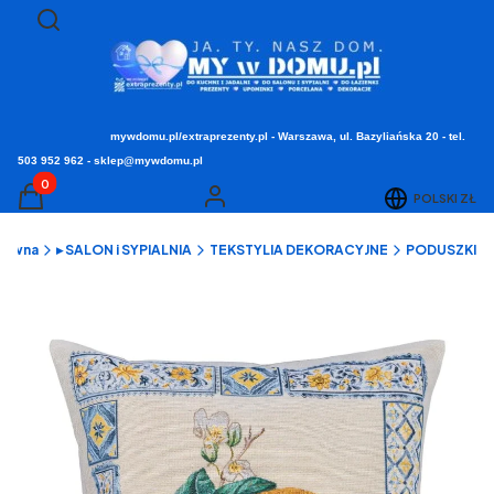
Otwórz wyszukiwarkę
Szukaj
mywdomu.pl/extraprezenty.pl - Warszawa, ul. Bazyliańska 20 - tel.
503 952 962 - sklep@mywdomu.pl
Produkty w koszyku: 0. Zobacz szczegóły
POLSKI
ZŁ
Koszyk
Zaloguj się
główna
▸ SALON i SYPIALNIA
TEKSTYLIA DEKORACYJNE
PODUSZKI