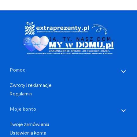
Linki w stopce
Pomoc
Zwroty i reklamacje
Regulamin
Moje konto
Twoje zamówienia
Ustawienia konta