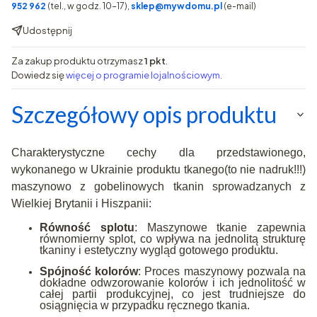
952 962
(tel., w godz. 10-17),
sklep@mywdomu.pl
(e-mail)
Udostępnij
Za zakup produktu otrzymasz
1 pkt
.
Dowiedz się
więcej o programie lojalnościowym.
Szczegółowy opis produktu
Charakterystyczne cechy dla przedstawionego,
wykonanego w Ukrainie produktu tkanego(to nie nadruk!!!)
maszynowo z gobelinowych tkanin sprowadzanych z
Wielkiej Brytanii i Hiszpanii:
Równość splotu
: Maszynowe tkanie zapewnia
równomierny splot, co wpływa na jednolitą strukturę
tkaniny i estetyczny wygląd gotowego produktu.
Spójność kolorów
: Proces maszynowy pozwala na
dokładne odwzorowanie kolorów i ich jednolitość w
całej partii produkcyjnej, co jest trudniejsze do
osiągnięcia w przypadku ręcznego tkania.