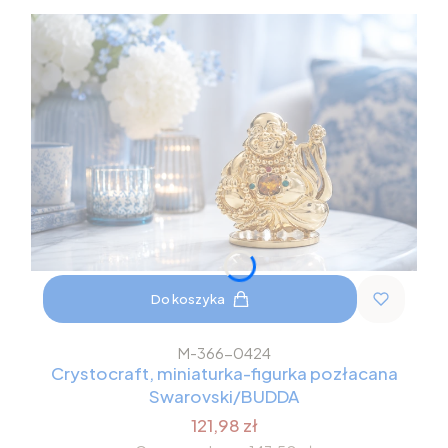
Do koszyka
M-366-0424
Crystocraft, miniaturka-figurka pozłacana
Swarovski/BUDDA
121,98 zł