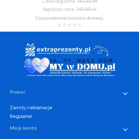
Cena regularna:
143,50 zł
Najniższa cena:
143,50 zł
Ceny podane bez kosztów dostawy.
Linki w stopce
Pomoc
Zwroty i reklamacje
Regulamin
Moje konto