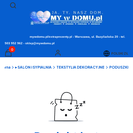
Otwórz wyszukiwarkę
Szukaj
mywdomu.pl/extraprezenty.pl - Warszawa, ul. Bazyliańska 20 - tel.
503 952 962 - sklep@mywdomu.pl
Produkty w koszyku: 0. Zobacz szczegóły
POLSKI
ZŁ
Koszyk
Zaloguj się
główna
▸ SALON i SYPIALNIA
TEKSTYLIA DEKORACYJNE
PODUSZKI