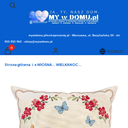
Otwórz wyszukiwarkę
Szukaj
mywdomu.pl/extraprezenty.pl - Warszawa, ul. Bazyliańska 20 - tel.
503 952 962 - sklep@mywdomu.pl
Produkty w koszyku: 0. Zobacz szczegóły
POLSKI
ZŁ
Koszyk
Zaloguj się
Strona główna
▸ WIOSNA... WIELKANOC...