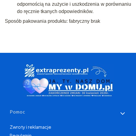
odpornością na zużycie i uszkodzenia w porównaniu
do ręcznie tkanych odpowiedników.
Sposób pakowania produktu: fabryczny brak
Linki w stopce
Pomoc
Zwroty i reklamacje
Regulamin