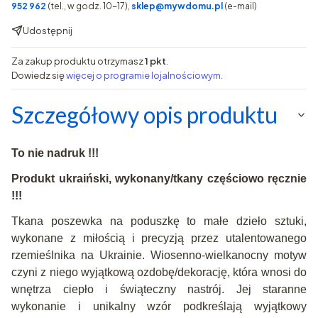
952 962
(tel., w godz. 10-17),
sklep@mywdomu.pl
(e-mail)
Udostępnij
Za zakup produktu otrzymasz
1 pkt
.
Dowiedz się
więcej o programie lojalnościowym.
Szczegółowy opis produktu
To nie nadruk !!!
Produkt ukraiński, wykonany/tkany częściowo ręcznie
!!!
Tkana poszewka na poduszkę
to małe dzieło sztuki,
wykonane z miłością i precyzją przez utalentowanego
rzemieślnika na Ukrainie. W
iosenno-wielkanocny motyw
czyni z niego wyjątkową ozdobę/dekorację, która wnosi do
wnętrza ciepło i świąteczny nastrój. Jej staranne
wykonanie i unikalny wzór podkreślają wyjątkowy