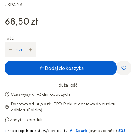
UKRAINA
Cena
68,50 zł
Ilość
szt.
Dodaj do koszyka
duża ilość
Czas wysyłki:
1-3 dni roboczych
Dostawa
od 14,90 zł
- DPD-Pickup: dostawa do punktu
odbioru (Polska)
Zapytaj o produkt
ℹ️
Inne opcje kontaktu w/s produktu
:
AI-Souris
(dymek poniżej);
503