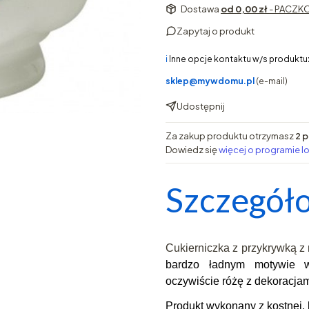
Dostawa
od 0,00 zł
- PACZKO
Zapytaj o produkt
ℹ️
Inne opcje kontaktu w/s produktu
sklep@mywdomu.pl
(e-mail)
Udostępnij
Za zakup produktu otrzymasz
2 p
Dowiedz się
więcej o programie l
Szczegóło
Cukierniczka z przykrywką z 
bardzo ładnym motywie w 
oczywiście różę z dekoracja
Produkt wykonany z kostnej, 