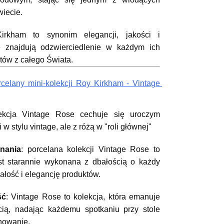
iecie.
kham to synonim elegancji, jakości i 
e znajdują odzwierciedlenie w każdym ich 
tów z całego Świata.
celany mini-kolekcji Roy Kirkham - Vintage 
ekcja Vintage Rose cechuje się uroczym 
 stylu vintage, ale z różą w "roli głównej"
nania
: porcelana kolekcji Vintage Rose to 
est starannie wykonana z dbałością o każdy 
wałość i elegancję produktów.
ść
: Vintage Rose to kolekcja, która emanuje 
cią, nadając każdemu spotkaniu przy stole 
inowanie.