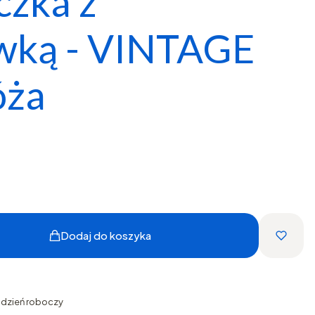
czka z
wką - VINTAGE
óża
Dodaj do koszyka
1 dzień roboczy