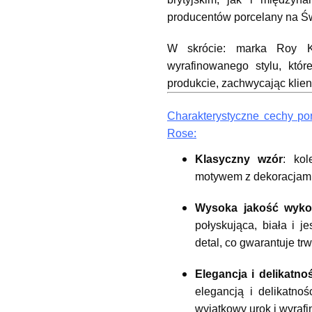
producentów porcelany na Św
W skrócie: marka Roy Kir
wyrafinowanego stylu, któr
produkcie, zachwycając klien
Charakterystyczne cechy por
Rose:
Klasyczny wzór
: kol
motywem z dekoracjami w
Wysoka jakość wyko
połyskująca, biała i j
detal, co gwarantuje tr
Elegancja i delikatno
elegancją i delikatnoś
wyjątkowy urok i wyraf