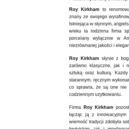
Roy Kirkham
 to renomowa
znany ze swojego wyrafinow
Istniejąca w słynnym, angiels
wieku ta rodzinna firma spe
porcelany wyłącznie w Ang
niezrównanej jakości i elegan
Roy Kirkham
 słynie z bog
zarówno klasyczne, jak i n
sztuką oraz kulturą. Każdy
starannym, ręcznym wykonani
co sprawia, że są one nie t
codziennym użytkowaniu.
Firma 
Roy Kirkham
 pozost
łącząc ją z innowacyjnym p
wierność tradycji zdobyła s
brytyjskim, jak i międzyn