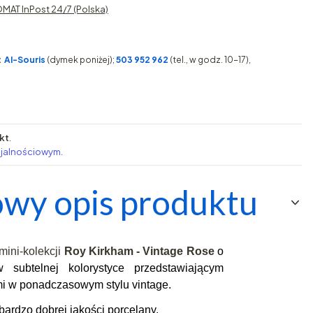
MAT InPost 24/7 (Polska)
:
AI-Souris
(dymek poniżej);
503 952 962
(tel., w godz. 10-17),
kt
.
ojalnościowym.
wy opis produktu
mini-kolekcji
Roy Kirkham - Vintage Rose
o
subtelnej kolorystyce przedstawiającym
mi w ponadczasowym stylu vintage.
bardzo dobrej jakości
porcelany.