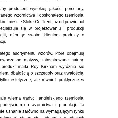
ny producent wysokiej jakości porcelany, 
anego wzornictwa i doskonałego rzemiosła. 
kim mieście Stoke-On-Trent już od prawie pół 
cjalizuje się w projektowaniu i produkcji 
lii, oferując swoim klientom produkty o 
cji.
atego asortymentu wzorów, które obejmują 
owoczesne motywy, zainspirowane naturą, 
 produkt marki Roy Kirkham wyróżnia się 
em, dbałością o szczegóły oraz trwałością, 
ylko estetyczne, ale również praktyczne w 
aje wierna tradycji angielskiego rzemiosła, 
odejściem do wzornictwa i produkcji. Ta 
obie uznanie zarówno na wymagającym rynku 
arodowym, stając się jednym z wiodących 