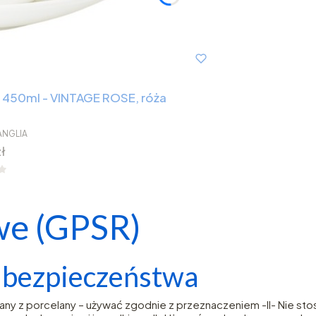
a 450ml - VINTAGE ROSE, róża
ANGLIA
ł
we (GPSR)
e bezpieczeństwa
any z porcelany – używać zgodnie z przeznaczeniem -II- Nie s