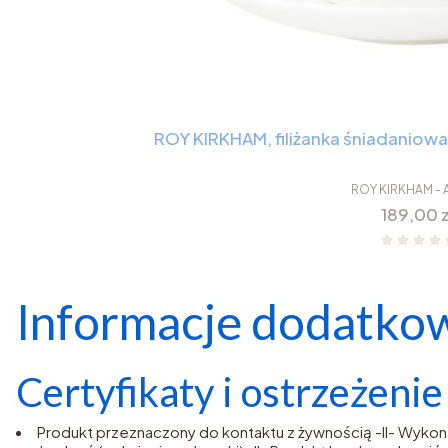
ROY KIRKHAM, filiżanka śniadaniow
ROY KIRKHAM - 
Cena
189,00 z
Informacje dodatko
Certyfikaty i ostrzeżeni
Produkt przeznaczony do kontaktu z żywnością -II- Wykon