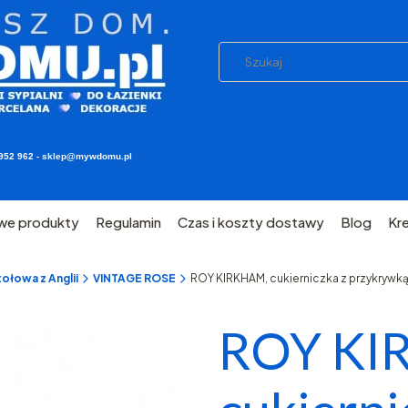
03 952 962 - sklep@mywdomu.pl
we produkty
Regulamin
Czas i koszty dostawy
Blog
Kr
ołowa z Anglii
VINTAGE ROSE
ROY KIRKHAM, cukierniczka z przykrywką
ROY KI