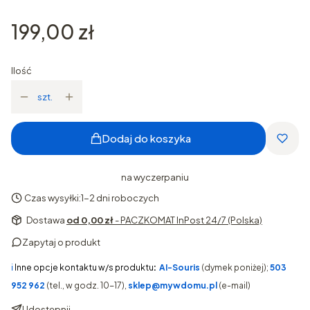
Cena
199,00 zł
Ilość
szt.
Dodaj do koszyka
na wyczerpaniu
Czas wysyłki:
1-2 dni roboczych
Dostawa
od 0,00 zł
- PACZKOMAT InPost 24/7 (Polska)
Zapytaj o produkt
ℹ️
Inne opcje kontaktu w/s produktu
:
AI-Souris
(dymek poniżej);
503
952 962
(tel., w godz. 10-17),
sklep@mywdomu.pl
(e-mail)
Udostępnij