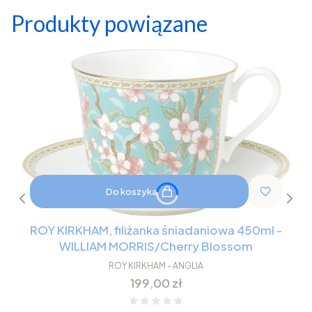
Produkty powiązane
Do koszyka
ROY KIRKHAM, filiżanka śniadaniowa 450ml -
WILLIAM MORRIS/Cherry Blossom
ROY KIRKHAM - ANGLIA
Cena
199,00 zł