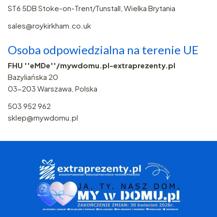
ST6 5DB Stoke-on-Trent/Tunstall, Wielka Brytania
sales@roykirkham.co.uk
Osoba odpowiedzialna na terenie UE
FHU ''eMDe''/mywdomu.pl-extraprezenty.pl
Bazyliańska 20
03-203 Warszawa, Polska
503 952 962
sklep@mywdomu.pl