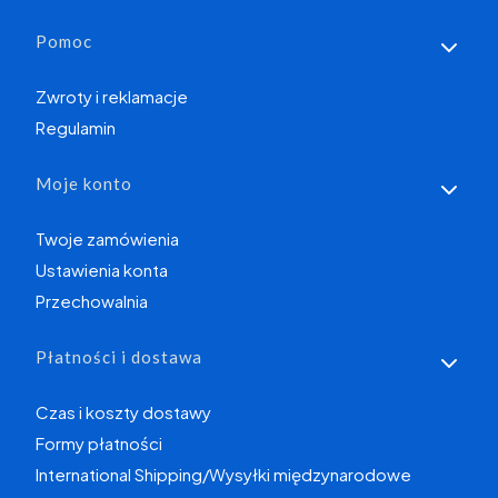
Linki w stopce
Pomoc
Zwroty i reklamacje
Regulamin
Moje konto
Twoje zamówienia
Ustawienia konta
Przechowalnia
Płatności i dostawa
Czas i koszty dostawy
Formy płatności
International Shipping/Wysyłki międzynarodowe