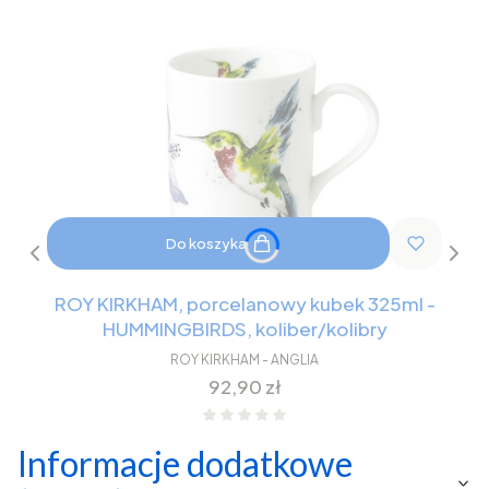
Do koszyka
ROY KIRKHAM, porcelanowy kubek 325ml -
HUMMINGBIRDS, koliber/kolibry
ROY KIRKHAM - ANGLIA
Cena
92,90 zł
Informacje dodatkowe