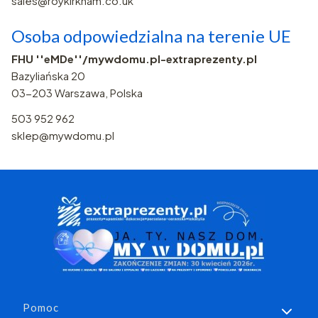
sales@roykirkham.co.uk
Osoba odpowiedzialna na terenie UE
FHU ''eMDe''/mywdomu.pl-extraprezenty.pl
Bazyliańska 20
03-203 Warszawa, Polska
503 952 962
sklep@mywdomu.pl
Linki w stopce
Pomoc