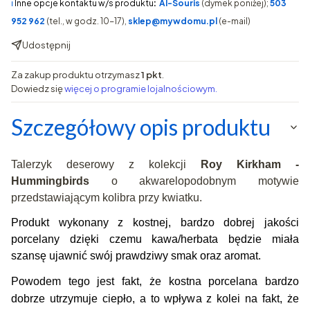
ℹ️
Inne opcje kontaktu w/s produktu
:
AI-Souris
(dymek poniżej);
503
952 962
(tel., w godz. 10-17),
sklep@mywdomu.pl
(e-mail)
Udostępnij
Za zakup produktu otrzymasz
1 pkt
.
Dowiedz się
więcej o programie lojalnościowym.
Szczegółowy opis produktu
Talerzyk deserowy z kolekcji
Roy Kirkham -
Hummingbirds
o akwarelopodobnym motywie
przedstawiającym kolibra przy kwiatku.
Produkt wykonany z kostnej, bardzo dobrej jakości
porcelany dzięki czemu kawa/herbata będzie miała
szansę ujawnić swój prawdziwy smak oraz aromat.
Powodem tego jest fakt, że kostna porcelana bardzo
dobrze utrzymuje ciepło, a to wpływa z kolei na fakt, że