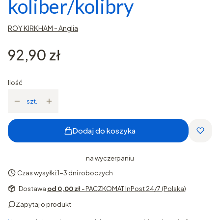
koliber/kolibry
ROY KIRKHAM - Anglia
Cena
92,90 zł
Ilość
szt.
Dodaj do koszyka
na wyczerpaniu
Czas wysyłki:
1-3 dni roboczych
Dostawa
od 0,00 zł
- PACZKOMAT InPost 24/7 (Polska)
Zapytaj o produkt