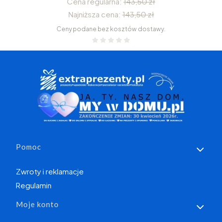
Cena regularna:
143,50 zł
Najniższa cena:
143,50 zł
Ceny podane bez kosztów dostawy.
Linki w stopce
Pomoc
Zwroty i reklamacje
Regulamin
Moje konto