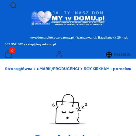
Otwórz wyszukiwarkę
Szukaj
mywdomu.pl/extraprezenty.pl - Warszawa, ul. Bazyliańska 20 - tel.
503 952 962 - sklep@mywdomu.pl
Produkty w koszyku: 0. Zobacz szczegóły
POLSKI
ZŁ
Koszyk
Zaloguj się
Strona główna
▸ MARKI/PRODUCENCI
ROY KIRKHAM - porcelana st