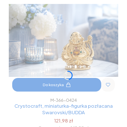
Do koszyka
M-366-0424
Crystocraft, miniaturka-figurka pozłacana
Swarovski/BUDDA
121,98 zł