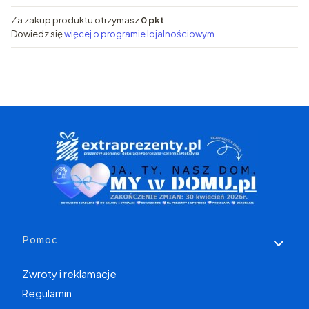
Za zakup produktu otrzymasz
0 pkt
.
Dowiedz się
więcej o programie lojalnościowym.
Linki w stopce
Pomoc
Zwroty i reklamacje
Regulamin