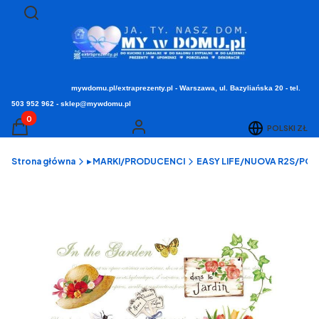
Otwórz wyszukiwarkę
Szukaj
mywdomu.pl/extraprezenty.pl - Warszawa, ul. Bazyliańska 20 - tel.
503 952 962 - sklep@mywdomu.pl
Produkty w koszyku: 0. Zobacz szczegóły
POLSKI
ZŁ
Koszyk
Zaloguj się
Strona główna
▸ MARKI/PRODUCENCI
EASY LIFE/NUOVA R2S/POZZI