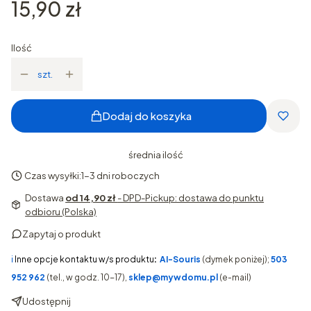
Cena
15,90 zł
Ilość
szt.
Dodaj do koszyka
średnia ilość
Czas wysyłki:
1-3 dni roboczych
Dostawa
od 14,90 zł
- DPD-Pickup: dostawa do punktu
odbioru (Polska)
Zapytaj o produkt
ℹ️
Inne opcje kontaktu w/s produktu
:
AI-Souris
(dymek poniżej);
503
952 962
(tel., w godz. 10-17),
sklep@mywdomu.pl
(e-mail)
Udostępnij