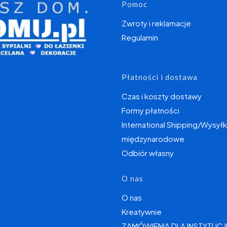
Linki w s
Pomoc
Zwroty i reklamacje
Regulamin
Płatności i dostawa
Czas i koszty dostawy
Formy płatności
International Shipping/Wysyłk
międzynarodowe
Odbiór własny
O nas
O nas
Kreatywnie
ZAMÓWIENIA DLA INSTYTUCJ