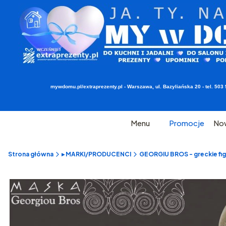
mywdomu.pl/extraprezenty.pl - Warszawa, ul. Bazyliańska 20 - tel. 5
Menu
Promocje
No
Strona główna
▸ MARKI/PRODUCENCI
GEORGIU BROS - greckie figu