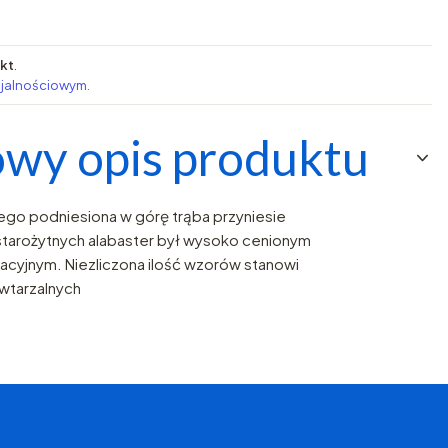
pkt
.
ojalnościowym.
wy opis produktu
ego podniesiona w górę trąba przyniesie
tarożytnych alabaster był wysoko cenionym
cyjnym. Niezliczona ilość wzorów stanowi
owtarzalnych