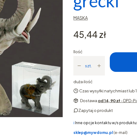
grecki
MASKA
Cena
45,44 zł
Ilość
szt.
duża ilość
Czas wysyłki:
natychmiast lub 
Dostawa
od 14,90 zł
- DPD-Pi
Zapytaj o produkt
ℹ️
Inne opcje kontaktu w/s produktu
sklep@mywdomu.pl
(e-mail)