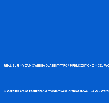
REALIZUJEMY ZAMÓWIENIA DLA INSTYTUCJI PUBLICZNYCH Z MOŻL
© Wszelkie prawa zastrzeżone: mywdomu.pl/extraprezenty.pl - 03-203 Wars