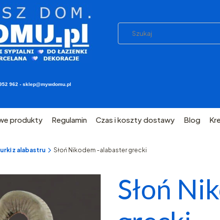
03 952 962 - sklep@mywdomu.pl
we produkty
Regulamin
Czas i koszty dostawy
Blog
Kr
rki z alabastru
Słoń Nikodem -alabaster grecki
Słoń Ni