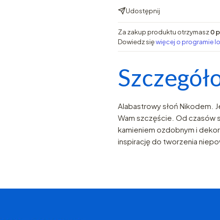
Udostępnij
Za zakup produktu otrzymasz
0 
Dowiedz się
więcej o programie l
Szczegóło
Alabastrowy słoń Nikodem. J
Wam szczęście. Od czasów s
kamieniem ozdobnym i dekora
inspirację do tworzenia niep