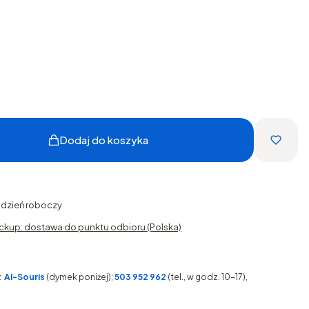
Dodaj do koszyka
1 dzień roboczy
ckup: dostawa do punktu odbioru (Polska)
:
AI-Souris
(dymek poniżej);
503 952 962
(tel., w godz. 10-17),