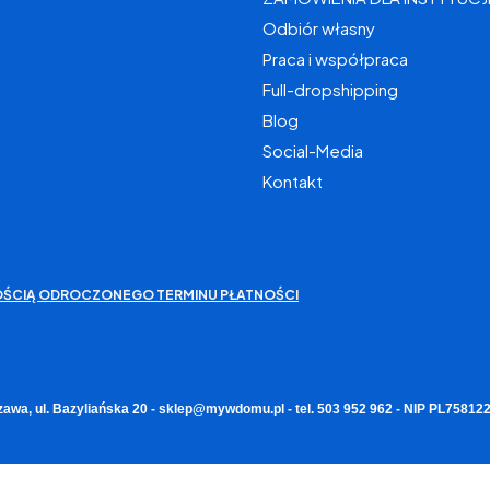
Odbiór własny
Praca i współpraca
Full-dropshipping
Blog
Social-Media
Kontakt
IWOŚCIĄ ODROCZONEGO TERMINU PŁATNOŚCI
zawa, ul. Bazyliańska 20 - sklep@mywdomu.pl - tel. 503 952 962 - NIP PL7581