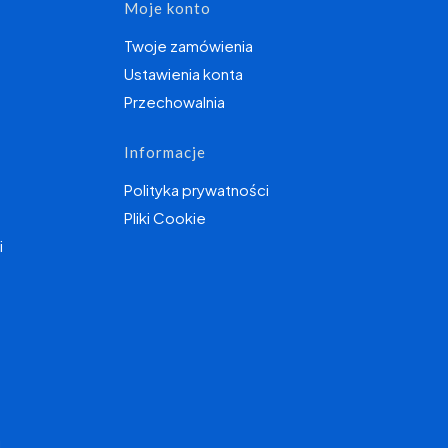
topce
Moje konto
Twoje zamówienia
Ustawienia konta
Przechowalnia
Informacje
Polityka prywatności
Pliki Cookie
i
I