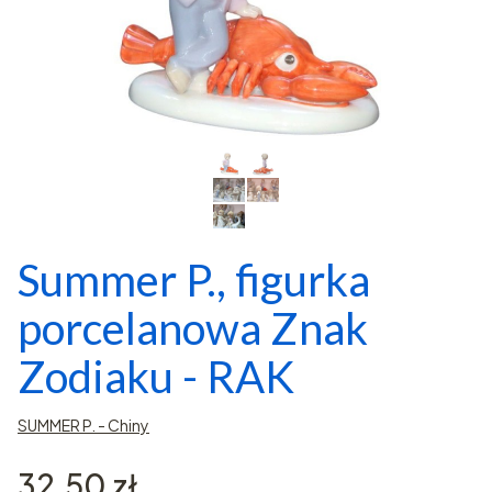
Summer P., figurka
porcelanowa Znak
Zodiaku - RAK
SUMMER P. - Chiny
Cena
32,50 zł