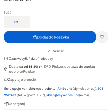
Ilość
szt.
Dodaj do koszyka
duża ilość
Czas wysyłki:
1 dzień roboczy
Dostawa
od 14,90 zł
- DPD-Pickup: dostawa do punktu
odbioru (Polska)
Zapytaj o produkt
ℹ️
Inne opcje kontaktu w/s produktu
:
AI-Souris
(dymek poniżej);
503
952 962
(tel., w godz. 10-17),
sklep@mywdomu.pl
(e-mail)
Udostępnij