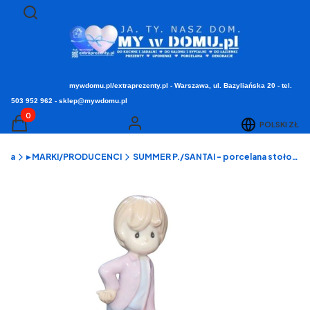
Otwórz wyszukiwarkę
Szukaj
mywdomu.pl/extraprezenty.pl - Warszawa, ul. Bazyliańska 20 - tel.
503 952 962 - sklep@mywdomu.pl
Produkty w koszyku: 0. Zobacz szczegóły
POLSKI
ZŁ
Koszyk
Zaloguj się
ówna
▸ MARKI/PRODUCENCI
SUMMER P./SANTAI - porcelana stołowa, dekoracje, upominki