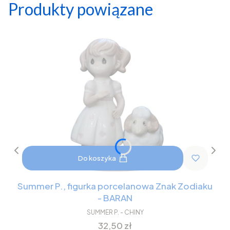
Produkty powiązane
Do koszyka
Summer P., figurka porcelanowa Znak Zodiaku
- BARAN
SUMMER P. - CHINY
Cena
32,50 zł