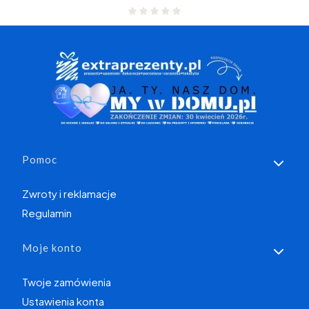
Linki w stopce
Pomoc
Zwroty i reklamacje
Regulamin
Moje konto
Twoje zamówienia
Ustawienia konta