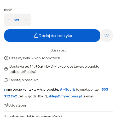
Ilość
szt.
Dodaj do koszyka
duża ilość
Czas wysyłki:
1-3 dni roboczych
Dostawa
od 14,90 zł
- DPD-Pickup: dostawa do punktu
odbioru (Polska)
Zapytaj o produkt
ℹ️
Inne opcje kontaktu w/s produktu
:
AI-Souris
(dymek poniżej);
503
952 962
(tel., w godz. 10-17),
sklep@mywdomu.pl
(e-mail)
Udostępnij
Za zakup produktu otrzymasz
0 pkt
.