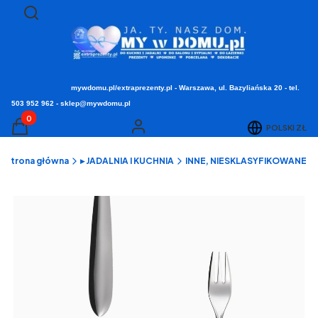
Otwórz wyszukiwarkę
Szukaj
mywdomu.pl/extraprezenty.pl - Warszawa, ul. Bazyliańska 20 - tel.
503 952 962 - sklep@mywdomu.pl
Produkty w koszyku: 0. Zobacz szczegóły
POLSKI
ZŁ
Koszyk
Zaloguj się
Strona główna
▸ JADALNIA I KUCHNIA
INNE, NIESKLASYFIKOWANE