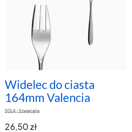
Widelec do ciasta
164mm Valencia
SOLA - Szwajcaria
Cena
26,50 zł