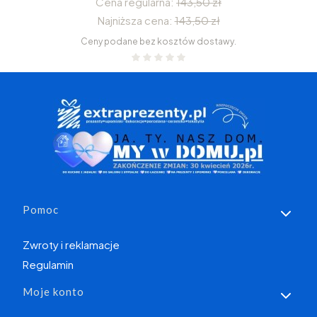
Cena regularna:
143,50 zł
Najniższa cena:
143,50 zł
Ceny podane bez kosztów dostawy.
Linki w stopce
Pomoc
Zwroty i reklamacje
Regulamin
Moje konto