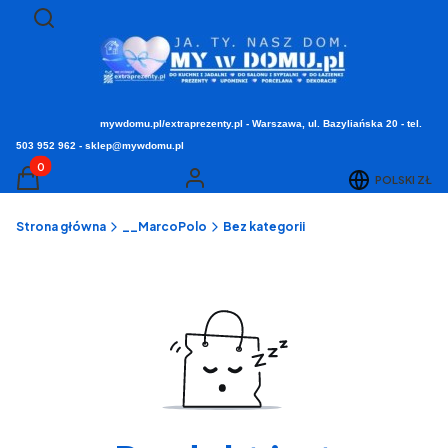
Otwórz wyszukiwarkę
Szukaj
mywdomu.pl/extraprezenty.pl - Warszawa, ul. Bazyliańska 20 - tel.
503 952 962 - sklep@mywdomu.pl
Produkty w koszyku: 0. Zobacz szczegóły
POLSKI
ZŁ
Koszyk
Zaloguj się
Strona główna
__MarcoPolo
Bez kategorii