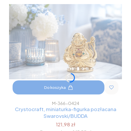
Do koszyka
M-366-0424
Crystocraft, miniaturka-figurka pozłacana
Swarovski/BUDDA
121,98 zł