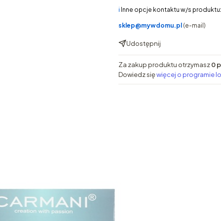
ℹ️
Inne opcje kontaktu w/s produktu
sklep@mywdomu.pl
(e-mail)
Udostępnij
Za zakup produktu otrzymasz
0 
Dowiedz się
więcej o programie l
e