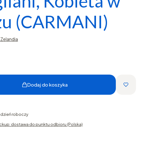
liani, Kobieta w
zu (CARMANI)
Zelandia
Dodaj do koszyka
1 dzień roboczy
ckup: dostawa do punktu odbioru (Polska)