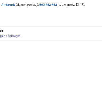
:
AI-Souris
(dymek poniżej);
503 952 962
(tel., w godz. 10-17),
pkt
.
ojalnościowym.