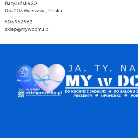
Bazyliańska 20
03-203 Warszawa, Polska
503 952 962
sklep@mywdomu.pl