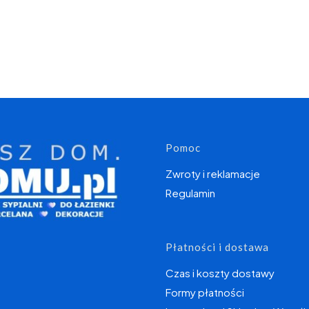
Linki w s
Pomoc
Zwroty i reklamacje
Regulamin
Płatności i dostawa
Czas i koszty dostawy
Formy płatności