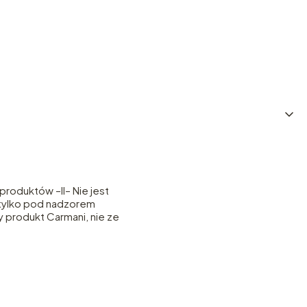
roduktów –II– Nie jest
– tylko pod nadzorem
y produkt Carmani, nie ze