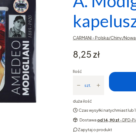
A. Modig
kapelus
CARMANI - Polska/Chiny/Nowa 
Cena
8,25 zł
Ilość
szt.
duża ilość
Czas wysyłki:
natychmiast lub 
Dostawa
od 14,90 zł
- DPD-Pi
Zapytaj o produkt