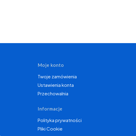
topce
Moje konto
Twoje zamówienia
Ustawienia konta
Przechowalnia
Informacje
Polityka prywatności
Pliki Cookie