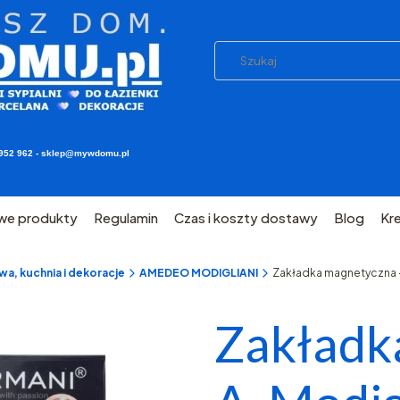
03 952 962 - sklep@mywdomu.pl
we produkty
Regulamin
Czas i koszty dostawy
Blog
Kr
a, kuchnia i dekoracje
AMEDEO MODIGLIANI
Zakładka magnetyczna -
Zakładk