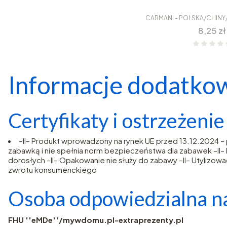
CARMANI - POLSKA/CHINY
Cena
8,25 zł
Informacje dodatko
Certyfikaty i ostrzeżeni
–II– Produkt wprowadzony na rynek UE przed 13.12.2024 
zabawką i nie spełnia norm bezpieczeństwa dla zabawek –II– Ni
dorosłych –II– Opakowanie nie służy do zabawy –II– Utylizować
zwrotu konsumenckiego
Osoba odpowiedzialna na
FHU ''eMDe''/mywdomu.pl-extraprezenty.pl