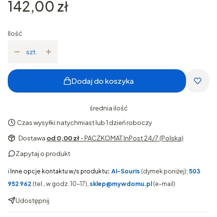
Cena
142,00 zł
Ilość
szt.
Dodaj do koszyka
średnia ilość
Czas wysyłki:
natychmiast lub 1 dzień roboczy
Dostawa
od 0,00 zł
- PACZKOMAT InPost 24/7 (Polska)
Zapytaj o produkt
ℹ️
Inne opcje kontaktu w/s produktu
:
AI-Souris
(dymek poniżej);
503
952 962
(tel., w godz. 10-17),
sklep@mywdomu.pl
(e-mail)
Udostępnij