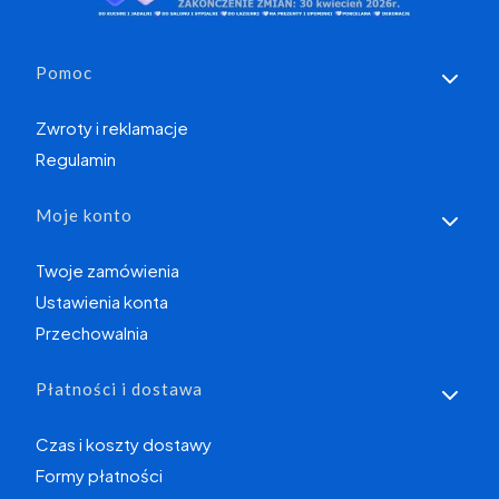
Linki w stopce
Pomoc
Zwroty i reklamacje
Regulamin
Moje konto
Twoje zamówienia
Ustawienia konta
Przechowalnia
Płatności i dostawa
Czas i koszty dostawy
Formy płatności