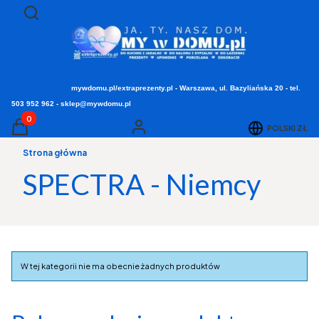
Otwórz wyszukiwarkę
Szukaj
mywdomu.pl/extraprezenty.pl - Warszawa, ul. Bazyliańska 20 - tel.
503 952 962 - sklep@mywdomu.pl
Produkty w koszyku: 0. Zobacz szczegóły
POLSKI
ZŁ
Koszyk
Zaloguj się
Strona główna
SPECTRA - Niemcy
Lista produktów
W tej kategorii nie ma obecnie żadnych produktów