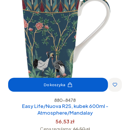
Do koszyka
880-8478
Easy Life/Nuova R2S, kubek 600ml -
Atmosphere/Mandalay
56,53 zł
Cena regularna:
66,50 zł