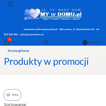
Otwórz wyszukiwarkę
Szukaj
mywdomu.pl/extraprezenty.pl - Warszawa, ul. Bazyliańska 20 - tel.
503 952 962 - sklep@mywdomu.pl
Produkty w koszyku: 0. Zobacz szczegóły
POLSKI
ZŁ
Koszyk
Zaloguj się
Strona główna
Produkty w promocji
Filtry
Lista produktów
Sortowanie: