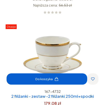
Najniższa cena:
56,53 zł
Okazja
Do koszyka
167-4732
2 filiżanki - zestaw -2 filiżanki 250ml+spodki
179,08 zł