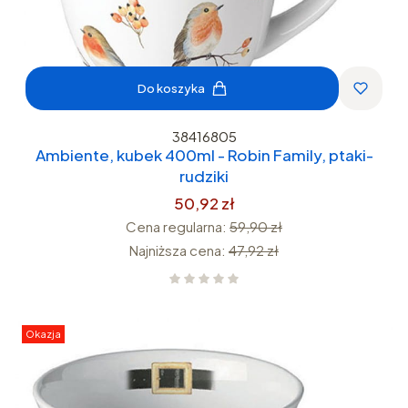
Do koszyka
38416805
Ambiente, kubek 400ml - Robin Family, ptaki-
rudziki
50,92 zł
Cena regularna:
59,90 zł
Najniższa cena:
47,92 zł
Okazja