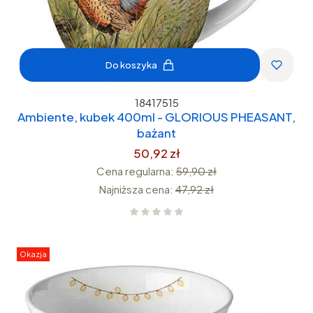
Do koszyka
18417515
Ambiente, kubek 400ml - GLORIOUS PHEASANT,
bażant
50,92 zł
Cena regularna:
59,90 zł
Najniższa cena:
47,92 zł
Okazja