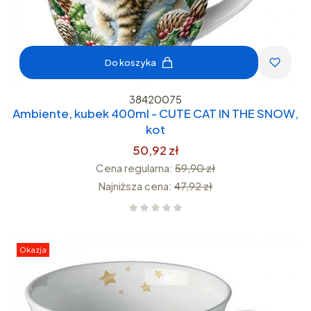
Do koszyka
38420075
Ambiente, kubek 400ml - CUTE CAT IN THE SNOW,
kot
50,92 zł
Cena regularna:
59,90 zł
Najniższa cena:
47,92 zł
Okazja